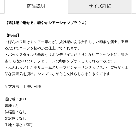
商品説明
サイズ詳細
【透け感で魅せる、軽やかシアーシャツブラウス】
【Point】
・ほんのり透けるシアー素材が、抜け感のある女性らしい印象を演出。羽織
るだけでコーデを軽やかに仕上げてくれます。
・バックスタイルの華奢なリボンデザインがさりげないアクセントに。後ろ
姿まで抜かりなく、フェミニンな印象をプラスしてくれる一枚です。
・ふんわりとしたボリュームスリーブとシャーリングカフスが、柔らかく上
品な雰囲気を演出。シンプルながらも女性らしさを引き立てます。
ケア方法：手洗い可能
透け感：あり
裏地：なし
伸縮性：なし
光沢感：なし
生地の厚さ：薄手