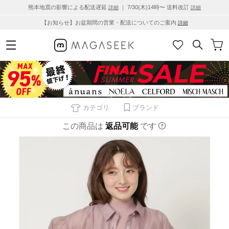
熊本地震の影響による配送遅延
｜ 7/30(木)14時〜 送料改訂
詳細
詳細
【お知らせ】お盆期間の営業・配送についてのご案内
詳細
カテゴリ
ブランド
この商品は
返品可能
です