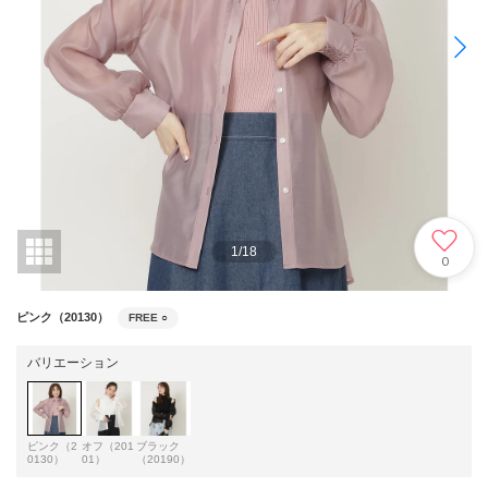
1
/
18
0
ピンク（20130）
FREE
○
バリエーション
ピンク（2
オフ（201
ブラック
0130）
01）
（20190）