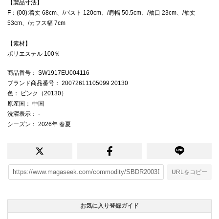
【製品寸法】
F：(00):着丈 68cm、/バスト 120cm、/肩幅 50.5cm、/袖口 23cm、/袖丈
53cm、/カフス幅 7cm
【素材】
ポリエステル 100％
商品番号
： SW1917EU004116
ブランド商品番号
： 20072611105099 20130
色
： ピンク（20130）
原産国
： 中国
洗濯表示
： -
シーズン
： 2026年 春夏
URLをコピー
お気に入り登録ガイド