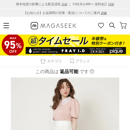
熊本地震の影響による配送遅延
｜ 7/30(木)14時〜 送料改訂
詳細
詳細
【お知らせ】お盆期間の営業・配送についてのご案内
詳細
カテゴリ
ブランド
この商品は
返品可能
です