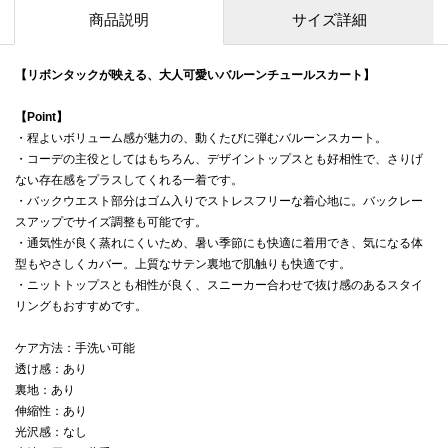
商品説明
サイズ詳細
【リボンタックが映える、大人可愛いバルーンチュールスカート】
【Point】
・程よいボリューム感が魅力の、動くたびに弾むバルーンスカート。
・コーデの主役としてはもちろん、デザイントップスとも好相性で、さりげ
ない存在感をプラスしてくれる一着です。
・バックウエスト部分はゴム入りでストレスフリーな着心地に。バックレー
スアップでサイズ調整も可能です。
・通気性が良く蒸れにくいため、暑い季節にも快適に着用でき、気になる体
型もやさしくカバー。上質なサテン裏地で肌触りも快適です。
・ニットトップスとも相性が良く、スニーカー合わせで抜け感のあるスタイ
リングもおすすめです。
ケア方法：手洗い可能
透け感：あり
裏地：あり
伸縮性：あり
光沢感：なし