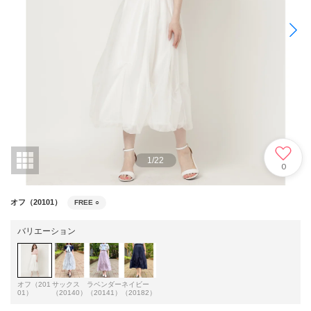
1
/
22
0
オフ（20101）
FREE
○
バリエーション
オフ（201
サックス
ラベンダー
ネイビー
01）
（20140）
（20141）
（20182）