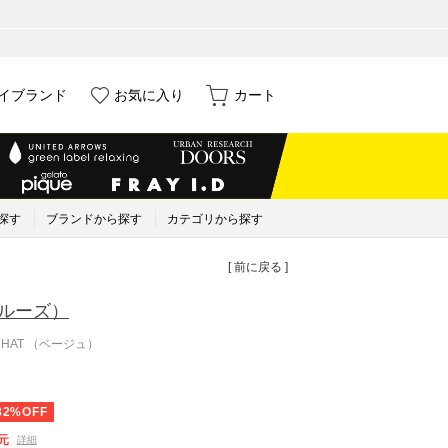
イブランド
お気に入り
カート
探す
ブランドから探す
カテゴリから探す
[ 前に戻る ]
ルーズ）
バーHAT （ベージュ）
82%OFF
元
詳細