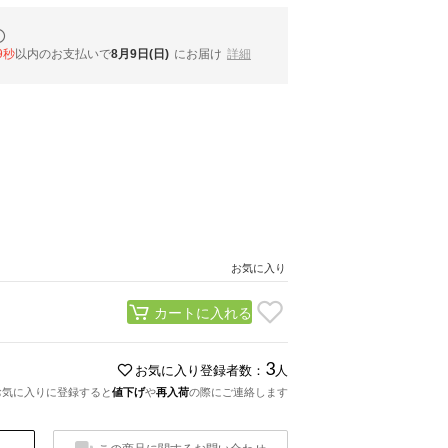
8秒
以内
のお支払いで
8月9日(日)
にお届け
詳細
お気に入り
カートに入れる
3
お気に入り登録者数：
人
お気に入りに登録すると
値下げ
や
再入荷
の際にご連絡します