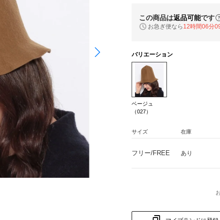
この商品は
返品可能
です
お急ぎ便なら
12時間06分0
バリエーション
ベージュ
（027）
サイズ
在庫
フリー/FREE
あり