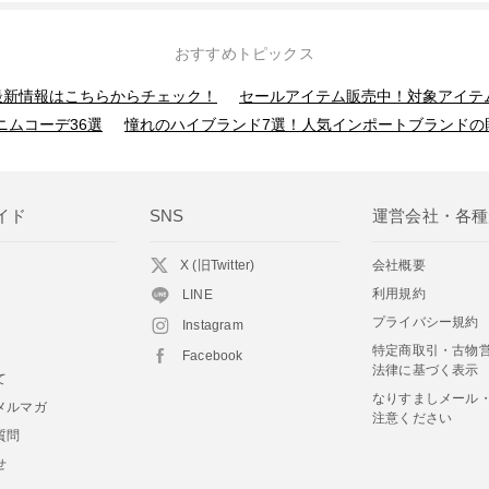
おすすめトピックス
】最新情報はこちらからチェック！
セールアイテム販売中！対象アイテ
ニムコーデ36選
憧れのハイブランド7選！人気インポートブランドの
イド
SNS
運営会社・各種
X (旧Twitter)
会社概要
利用規約
LINE
プライバシー規約
Instagram
特定商取引・古物
Facebook
法律に基づく表示
て
なりすましメール
メルマガ
注意ください
質問
せ