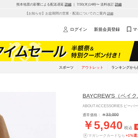
熊本地震の影響による配送遅延
詳細
｜ 7/30(木)14時〜 送料改訂
詳細
【お知らせ】お盆期間の営業・配送についてのご案内
詳細
ログイン
新規会員登録
マ
スポーツ
アウトレット
ランキングから
BAYCREW'S
（ベイク
ABOUT ACCESSORIES ビー
￥33,000
通常価格：
￥5,940
税込
マガシークカードなら
+1%還