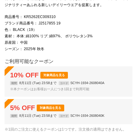
ジナリティーあふれる新しいデイリーウエアを提案します。
商品番号
： KR5262EC009310
ブランド商品番号
： J2517855 19
色
： BLACK（19）
素材
： 本体: 綿100% リブ: 綿97%、 ポリウレタン3%
原産国
： 中国
シーズン
： 2025年 秋冬
ご利用可能なクーポン
10
%
OFF
対象商品を見る
8月11日 (Tue) 23:58まで
SCYH-1934-2608040A
期間
コード
※本クーポンはお客様お一人につき1回まで利用可能
5
%
OFF
対象商品を見る
8月11日 (Tue) 23:58まで
SCYH-1934-2608040K
期間
コード
※1回のご注文に使えるクーポンは1つです。注文後の適用はできません。