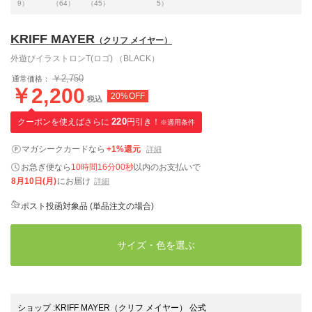
9）
（64）
（45）
5）
KRIFF MAYER
（クリフ メイヤー）
外遊びイラストロンT(ロゴ) （BLACK）
￥2,750
通常価格：
￥2,200
20%OFF
税込
クーポンを使えばさらに
220
円引き！
※適用条件
マガシークカードなら
+1%還元
詳細
お急ぎ便なら
10時間15分59秒
以内
のお支払いで
8月10日(月)
にお届け
詳細
ポスト投函対象品 (単品注文の場合)
サイズ・色を選ぶ
ショップ
:
KRIFF MAYER（クリフ メイヤー） 公式