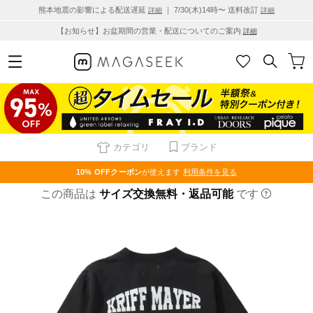
熊本地震の影響による配送遅延
｜ 7/30(木)14時〜 送料改訂
詳細
詳細
【お知らせ】お盆期間の営業・配送についてのご案内
詳細
カテゴリ
ブランド
10% OFF
クーポン
が使えます
利用条件を見る
この商品は
サイズ交換無料・返品可能
です