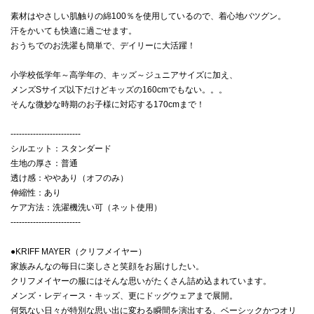
素材はやさしい肌触りの綿100％を使用しているので、着心地バツグン。
汗をかいても快適に過ごせます。
おうちでのお洗濯も簡単で、デイリーに大活躍！
小学校低学年～高学年の、キッズ～ジュニアサイズに加え、
メンズSサイズ以下だけどキッズの160cmでもない。。。
そんな微妙な時期のお子様に対応する170cmまで！
-------------------------
シルエット：スタンダード
生地の厚さ：普通
透け感：ややあり（オフのみ）
伸縮性：あり
ケア方法：洗濯機洗い可（ネット使用）
-------------------------
●KRIFF MAYER（クリフメイヤー）
家族みんなの毎日に楽しさと笑顔をお届けしたい。
クリフメイヤーの服にはそんな思いがたくさん詰め込まれています。
メンズ・レディース・キッズ、更にドッグウェアまで展開。
何気ない日々が特別な思い出に変わる瞬間を演出する、ベーシックかつオリ