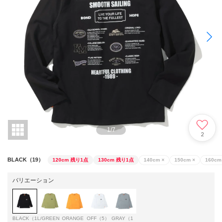
1
/
7
2
BLACK（19）
120cm
残り1点
130cm
残り1点
140cm
×
150cm
×
160cm
バリエーション
BLACK（1
L/GREEN
ORANGE
OFF（5）
GRAY（1