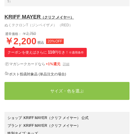
5）
KRIFF MAYER
（クリフ メイヤー）
ぬくテクロンT（ジンベイザメ） （RED）
￥2,750
通常価格：
￥2,200
20%OFF
税込
クーポンを使えばさらに
110
円引き！
※適用条件
マガシークカードなら
+1%還元
詳細
ポスト投函対象品 (単品注文の場合)
サイズ・色を選ぶ
ショップ
:
KRIFF MAYER（クリフ メイヤー） 公式
ブランド
:
KRIFF MAYER
（クリフ メイヤー）
性別タイプ
:
キッズ