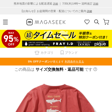
熊本地震の影響による配送遅延
｜ 7/30(木)14時〜 送料改訂
詳細
詳細
【お知らせ】お盆期間の営業・配送についてのご案内
詳細
カテゴリ
ブランド
5% OFF
クーポン
が使えます
利用条件を見る
この商品は
サイズ交換無料・返品可能
です