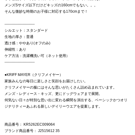
メンズSサイズ以下だけどキッズの160cmでもない。。。
そんな微妙な時期のお子様に対応する170cmまで！
-------------------------
シルエット：スタンダード
生地の厚さ：普通
透け感：ややあり(オフのみ)
伸縮性：あり
ケア方法：洗濯機洗い可（ネット使用）
-------------------------
●KRIFF MAYER（クリフメイヤー）
家族みんなの毎日に楽しさと笑顔をお届けしたい。
クリフメイヤーの服にはそんな思いがたくさん詰め込まれています。
メンズ・レディース・キッズ、更にドッグウェアまで展開。
何気ない日々が特別な思い出に変わる瞬間を演出する、ベーシックかつオリ
ジナリティーあふれる新しいデイリーウエアを提案します。
商品番号
： KR5262EC009064
ブランド商品番号
： J2515612 35