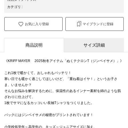
カテゴリ
:
お気に入り登録
マイブランドに登録
商品説明
サイズ詳細
《KRIFF MAYER 2025秋冬アイテム「ぬくテクロンT（ジンベイサメ）」》
これ1枚で暖かくて、おしゃれもバッチリ！
寒い日でも暖かく過ごしてほしいけど、「重ね着はイヤ！」というお子さ
ま、いませんか？
そんなお悩みを解決するために、保温性のあるインナー素材を綿のような肌
ざわりに仕上げて、
1枚でサマになるカッコいい長袖Tシャツをつくりました。
バックにはジンベイサメの秘密がプリントされています！
小学校低学年～高学年の、キッズ～ジュニアサイズに加え、