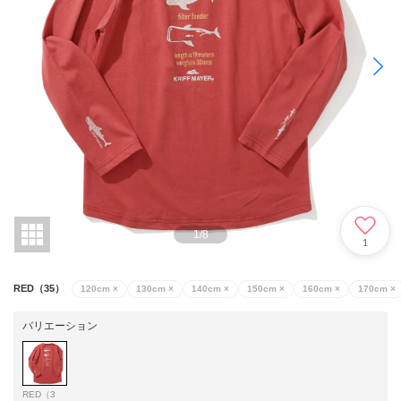
1
/
8
1
RED（35）
120cm
×
130cm
×
140cm
×
150cm
×
160cm
×
170cm
×
バリエーション
RED（3