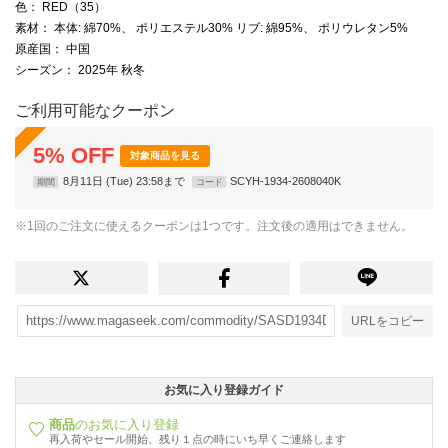
色
： RED（35）
素材
： 本体: 綿70%、 ポリエステル30% リブ: 綿95%、 ポリウレタン5%
原産国
： 中国
シーズン
： 2025年 秋冬
ご利用可能なクーポン
5
%
OFF
対象商品を見る
8月11日 (Tue) 23:58まで
SCYH-1934-2608040K
期間
コード
※1回のご注文に使えるクーポンは1つです。注文後の適用はできません。
URLをコピー
お気に入り登録ガイド
商品
のお気に入り登録
再入荷やセール開始、残り１点の時にいち早くご連絡します