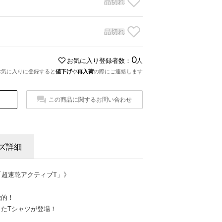
品切れ
品切れ
0
お気に入り登録者数：
人
お気に入りに登録すると
値下げ
や
再入荷
の際にご連絡します
この商品に関するお問い合わせ
ズ詳細
テム「超速乾アクティブT」》
徴的！
たTシャツが登場！