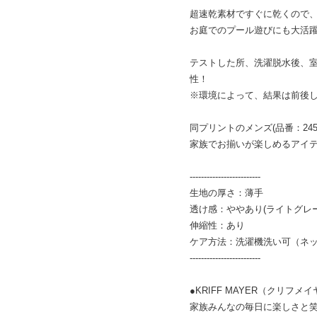
超速乾素材ですぐに乾くので
お庭でのプール遊びにも大活
テストした所、洗濯脱水後、室
性！
※環境によって、結果は前後
同プリントのメンズ(品番：2457
家族でお揃いが楽しめるアイテ
-------------------------
生地の厚さ：薄手
透け感：ややあり(ライトグレ
伸縮性：あり
ケア方法：洗濯機洗い可（ネ
-------------------------
●KRIFF MAYER（クリフメ
家族みんなの毎日に楽しさと