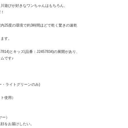
、川遊びが好きなワンちゃんはもちろん、
躍！
内25度の環境で約3時間ほどで乾く驚きの速乾
します。
814)とキッズ(品番：J2457834)の展開があり、
ムです♪
ー・ライトグリーンのみ)
ット使用）
イヤー）
笑顔をお届けしたい。