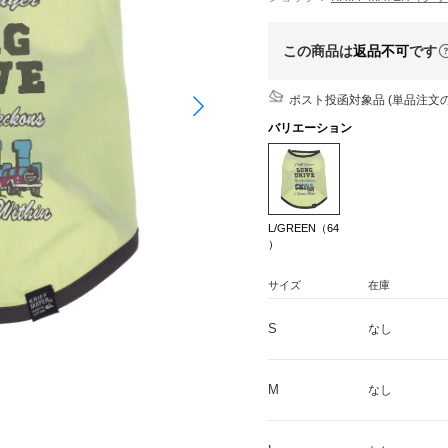
この商品は
返品不可
です
ポスト投函対象品 (単品注文の
バリエーション
L/GREEN（64
）
サイズ
在庫
S
なし
M
なし