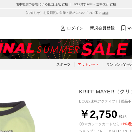
熊本地震の影響による配送遅延
詳細
｜ 7/30(木)14時〜 送料改訂
詳細
【お知らせ】お盆期間の営業・配送についてのご案内
詳細
ログイン
新規会員登録
マ
スポーツ
アウトレット
ランキングから
KRIFF MAYER
（クリ
DOG超速乾アクティブT【返品不可
￥2,750
税込
マガシークカードなら
+1%還
ショップ：
KRIFF MAYER（