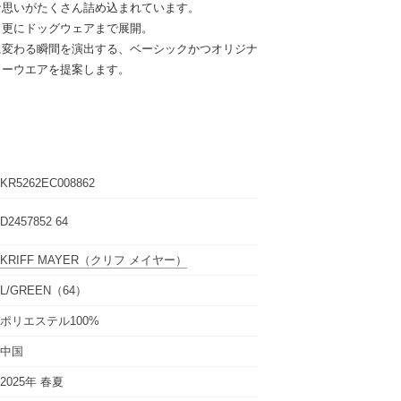
な思いがたくさん詰め込まれています。
、更にドッグウェアまで展開。
に変わる瞬間を演出する、ベーシックかつオリジナ
リーウエアを提案します。
KR5262EC008862
D2457852 64
KRIFF MAYER
（クリフ メイヤー）
L/GREEN（64）
ポリエステル100%
中国
2025年 春夏