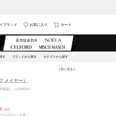
イブランド
お気に入り
カート
探す
ブランドから探す
カテゴリから探す
[ 前に戻る ]
フ メイヤー）
商品】 （L/GREEN）
元
詳細
クリフ メイヤー） 公式