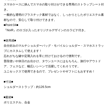
スマホケースに挟んでスマホの取り付けができる専用のストラップシート付
き。
一般的な透明のプラスチック素材ではなく、しっかりとしたポリエステル素
材なので、安心して取り付けできます。
■Point 04■
『NoiR』のロゴが入ったオリジナルデザインのカラビナ付き。
■使用感■
自分好みのマルチショルダーバッグ・モバイルショルダー・スマホストラッ
プにカスタムして使えます！
忘れがちな鍵や定期入れを常に付けておけるので便利です。
普段使いや休日のお出かけ、タウンユースにはもちろん、旅行やアウトド
ア、フェスなど、幅広いシーンで活躍してくれそうです。
ユニセックスで使用できるので、プレゼントやギフトにもおすすめ！
■寸法■
ショルダーストラップ：約126.5cm
■素材■
ポリエステル、合金