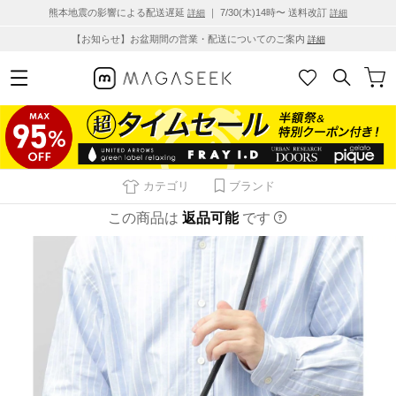
熊本地震の影響による配送遅延
｜ 7/30(木)14時〜 送料改訂
詳細
詳細
【お知らせ】お盆期間の営業・配送についてのご案内
詳細
カテゴリ
ブランド
この商品は
返品可能
です