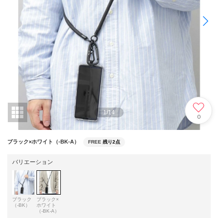
1
/
14
0
ブラック×ホワイト（-BK-A）
FREE
残り2点
バリエーション
ブラック
ブラック×
（-BK）
ホワイト
（-BK-A）