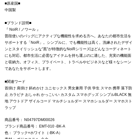
■原産国■
中国製
■ブランド説明■
『 NoiR / ノワール 』
普段使いのバッグにアクティブな機能性を求める方へ。あなたの都市生活を
サポートする「NoiR」。シンプルに、でも機能性は高く。洗練されたデザイ
ンとスタイリッシュな”黒”が特徴的なNoiRシリーズはどんなコーディネート
にも対応。都市生活に必需なアイテムを持ち運ぶのに適した、充実の機能面
と収納力。オフィス、プライベート、トラベルやビジネスなど様々なシーン
であなたをサポートします。
■関連ワード
首掛け 肩掛け 斜めかけ ユニセックス 男女兼用 子供 学生 スマホ 携帯 落下防
止 カラビナ おしゃれ かっこいい カスタム スマホグッズ シンプルBLACK 無
地 アウトドア ザイルコード マルチショルダー スマホショルダー スマホスト
ラップ
商品番号
： N04797DM00026
ブランド商品番号
： EMT-010 -BK-A
色
： ブラック×ホワイト（-BK-A）