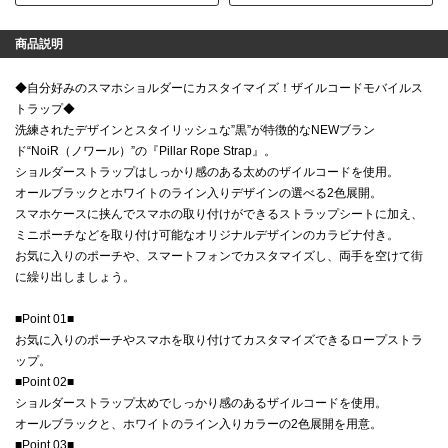
商品説明
◆自分好みのスマホショルダーにカスタイマイズ！ザイルコードモバイルス
トラップ◆
洗練されたデザインとスタイリッシュな”黒”が特徴的なNEWブラン
ド“NoiR（ノワール）”の『Pillar Rope Strap』。
ショルダーストラップはしっかり感のある太めのザイルコードを使用。
オールブラックとホワイトのライン入りデザインの選べる2色展開。
スマホケースに挟んでスマホの取り付けができるストラップシートに加え、
ミニポーチなどを取り付け可能なオリジナルデザインのカラビナ付き。
お気に入りのポーチや、スマートフォンでカスタマイズし、両手を空けて街
に繰り出しましょう。
■Point 01■
お気に入りのポーチやスマホを取り付けてカスタマイズできるロープストラ
ップ。
■Point 02■
ショルダーストラップ太めでしっかり感のあるザイルコードを使用。
オールブラックと、ホワイトのライン入りカラーの2色展開を用意。
■Point 03■