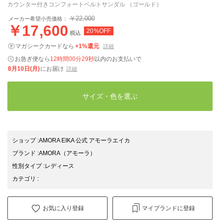
カウンター付きコンフォートベルトサンダル （ゴールド）
￥22,000
メーカー希望小売価格：
￥17,600
20%OFF
税込
マガシークカードなら
+1%還元
詳細
お急ぎ便なら
12時間00分28秒
以内
のお支払いで
8月10日(月)
にお届け
詳細
サイズ・色を選ぶ
ショップ
:
AMORA EIKA 公式 アモーラエイカ
ブランド
:
AMORA
（アモーラ）
性別タイプ
:
レディース
カテゴリ
:
お気に入り登録
マイブランドに登録