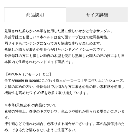
商品説明
サイズ詳細
厳選された柔らかい本革を使用した足に優しいかかと付きサンダル。
外反母趾にも優しい２本ベルトは全て面テープ仕様で微調整可能。
両サイドもパンチングになっており快適な歩行が楽しめます。
熟練した職人が履き心地を心がけたハンドメイドシューズです。
外反母趾の方にも優しい独自の木型を使用し熟練した職人の匠の技により日
本国内で生産されたハンドメイド商品です。
【AMORA（アモーラ）とは】
全てがmade in japanにこだわり職人が一つ一つ丁寧に作り上げたシューズ。
足幅の広めの方や、外反母趾でお悩みな方に履き心地の良い素材感を使用し
機能性を高めたワイズ4Eを数多く取り揃えています。
※本革(天然皮革)の商品について
素材の特性上、多少のキズやシワ、色ムラや擦れが見られる場合がございま
す。
汗や雨などで濡れた場合、色移りする場合がございます。革の品質保持のた
め、できるだけ濡らさないようご注意下さい。