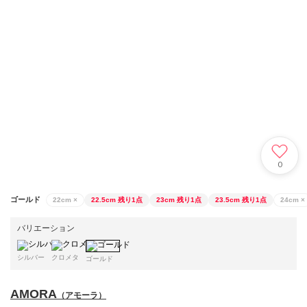
0
ゴールド
22cm
×
22.5cm
残り1点
23cm
残り1点
23.5cm
残り1点
24cm
×
バリエーション
シルバー
クロメタ
ゴールド
AMORA
（アモーラ）