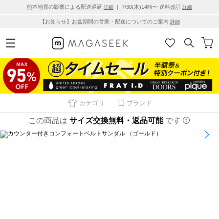
熊本地震の影響による配送遅延
｜ 7/30(木)14時〜 送料改訂
詳細
詳細
【お知らせ】お盆期間の営業・配送についてのご案内
詳細
カテゴリ
ブランド
この商品は
サイズ交換無料・返品可能
です
1
/
6