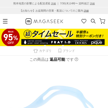
熊本地震の影響による配送遅延
｜ 7/30(木)14時〜 送料改訂
詳細
詳細
【お知らせ】お盆期間の営業・配送についてのご案内
詳細
カテゴリ
ブランド
この商品は
返品可能
です