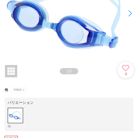
1
/
3
0
他
FREE
×
バリエーション
他