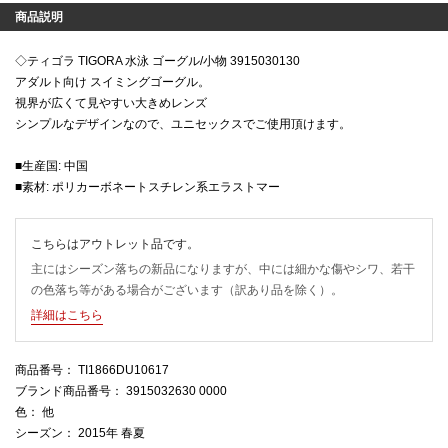
商品説明
◇ティゴラ TIGORA 水泳 ゴーグル/小物 3915030130
アダルト向け スイミングゴーグル。
視界が広くて見やすい大きめレンズ
シンプルなデザインなので、ユニセックスでご使用頂けます。
■生産国: 中国
■素材: ポリカーボネートスチレン系エラストマー
こちらはアウトレット品です。
主にはシーズン落ちの新品になりますが、中には細かな傷やシワ、若干
の色落ち等がある場合がございます（訳あり品を除く）。
詳細はこちら
商品番号
： TI1866DU10617
ブランド商品番号
： 3915032630 0000
色
： 他
シーズン
： 2015年 春夏