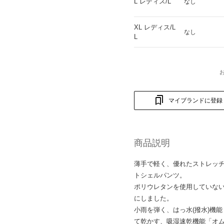
L レディス/L
なし
XL レディス/L
なし
L
マイブランドに登録
商品説明
薄手で軽く、優れたストレッチ
トシェルパンツ。
ポリウレタンを使用していな
にしました。
小雨を弾く、はっ水(撥水)機
て乾かす、吸湿速乾機能「オ