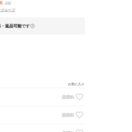
元
詳細
ルペングループ
料・返品可能
です
お気に入り
品切れ
品切れ