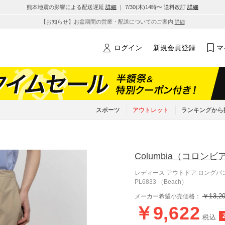
熊本地震の影響による配送遅延
詳細
｜ 7/30(木)14時〜 送料改訂
詳細
【お知らせ】お盆期間の営業・配送についてのご案内
詳細
ログイン
新規会員登録
マ
スポーツ
アウトレット
ランキングから
Columbia
（コロンビ
レディース アウトドア ロング
PL6833 （Beach）
￥13,2
メーカー希望小売価格：
￥9,622
税込