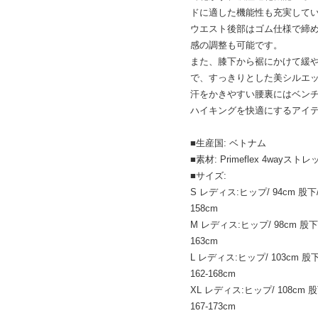
ドに適した機能性も充実して
ウエスト後部はゴム仕様で締
感の調整も可能です。
また、膝下から裾にかけて緩
で、すっきりとした美シルエ
汗をかきやすい腰裏にはベン
ハイキングを快適にするアイ
■生産国: ベトナム
■素材: Primeflex 4wa
■サイズ:
S レディス:ヒップ/ 94cm 股下/ 6
158cm
M レディス:ヒップ/ 98cm 股下/ 
163cm
L レディス:ヒップ/ 103cm 股下/ 
162-168cm
XL レディス:ヒップ/ 108cm 股下
167-173cm