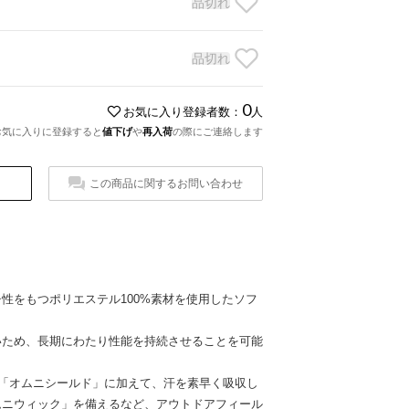
品切れ
品切れ
0
お気に入り登録者数：
人
お気に入りに登録すると
値下げ
や
再入荷
の際にご連絡します
この商品に関するお問い合わせ
性をもつポリエステル100%素材を使用したソフ
いため、長期にわたり性能を持続させることを可能
能「オムニシールド」に加えて、汗を素早く吸収し
ムニウィック」を備えるなど、アウトドアフィール