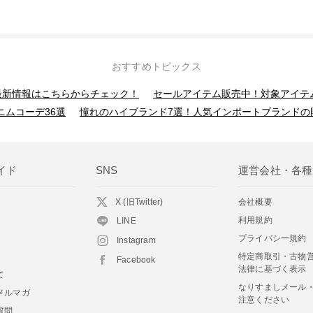
おすすめトピックス
】最新情報はこちらからチェック！
セールアイテム販売中！対象アイテ
ニムコーデ36選
憧れのハイブランド7選！人気インポートブランドの
イド
SNS
運営会社・各種
X (旧Twitter)
会社概要
利用規約
LINE
プライバシー規約
Instagram
特定商取引・古物
Facebook
法律に基づく表示
て
なりすましメール
メルマガ
注意ください
質問