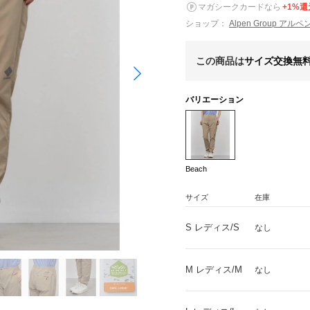
マガシークカードなら
+1%還
ショップ：
Alpen Group ア
この商品は
サイズ交換無
バリエーション
Beach
サイズ
在庫
S レディス/S
なし
M レディス/M
なし