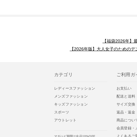
【福袋2026年
【2026年版】大人女子のためのデ
カテゴリ
ご利用ガ
レディースファッション
お支払い
メンズファッション
配送と送料
キッズファッション
サイズ交換
スポーツ
返品・返金
アウトレット
商品につい
会員登録・
よくあるご
マガハピ期間は全品10%OFF