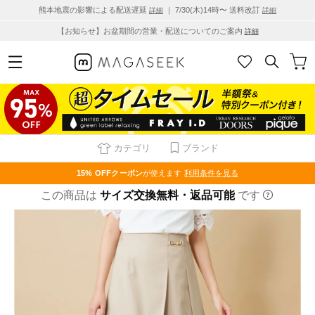
熊本地震の影響による配送遅延
｜ 7/30(木)14時〜 送料改訂
詳細
詳細
【お知らせ】お盆期間の営業・配送についてのご案内
詳細
カテゴリ
ブランド
15% OFF
クーポン
が使えます
利用条件を見る
この商品は
サイズ交換無料・返品可能
です