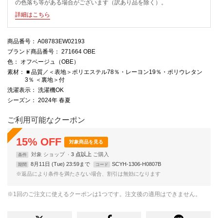
の色落ち等がある場合がございます（訳あり品を除く）。
詳細はこちら
商品番号
： A08783EW02193
ブランド商品番号
： 271664 OBE
色
： オフベージュ（OBE）
素材
： ■ 品質／＜表地＞ポリエステル78％・レーヨン19％・ポリウレタン
3％ ＜裏地＞付
洗濯表示
： 洗濯機OK
シーズン
： 2024年 春夏
ご利用可能なクーポン
15
%
OFF
対象商品を見る
対象
ショップ
3 点以上
条件
8月11日 (Tue) 23:59まで
SCYH-1306-H0807B
期間
コード
※返品により条件を満たさない場合、割引は無効になります
※1回のご注文に使えるクーポンは1つです。注文後の適用はできません。