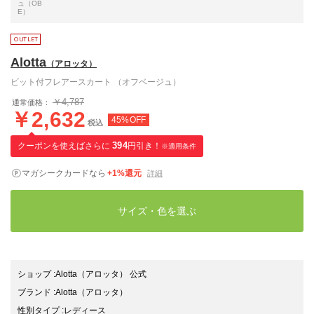
ュ（OB
E）
Alotta
（アロッタ）
ビット付フレアースカート （オフベージュ）
￥4,787
通常価格：
￥2,632
45%OFF
税込
クーポンを使えばさらに
394
円引き！
※適用条件
マガシークカードなら
+1%還元
詳細
サイズ・色を選ぶ
ショップ
:
Alotta（アロッタ） 公式
ブランド
:
Alotta
（アロッタ）
性別タイプ
:
レディース