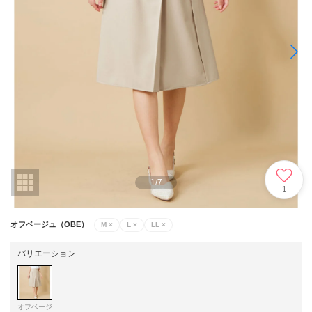
1
/
7
1
オフベージュ（OBE）
M
×
L
×
LL
×
バリエーション
オフベージ