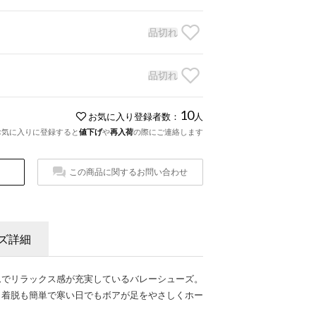
品切れ
品切れ
10
お気に入り登録者数：
人
お気に入りに登録すると
値下げ
や
再入荷
の際にご連絡します
この商品に関するお問い合わせ
ズ詳細
ムでリラックス感が充実しているバレーシューズ。
、着脱も簡単で寒い日でもボアが足をやさしくホー