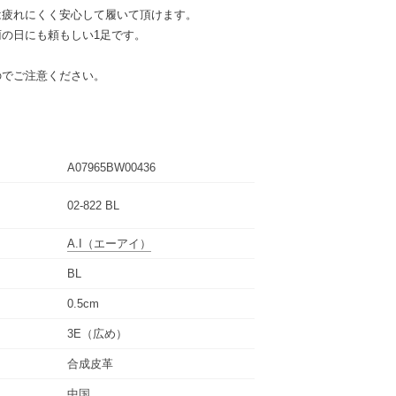
は疲れにくく安心して履いて頂けます。
の日にも頼もしい1足です。
のでご注意ください。
A07965BW00436
02-822 BL
A.I
（エーアイ）
BL
0.5cm
3E（広め）
合成皮革
中国