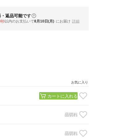
料・返品可能
です
8秒
以内
のお支払いで
8月10日(月)
にお届け
詳細
お気に入り
カートに入れる
品切れ
品切れ