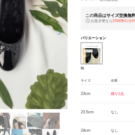
この商品は
サイズ交換無
お急ぎ便なら
20時間41分0
バリエーション
BL
サイズ
在庫
23cm
残り1点
23.5cm
なし
24cm
なし