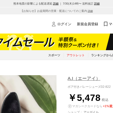
熊本地震の影響による配送遅延
詳細
｜ 7/30(木)14時〜 送料改訂
詳細
【お知らせ】お盆期間の営業・配送についてのご案内
詳細
ログイン
新規会員登録
マ
スポーツ
アウトレット
ランキングから
A.I
（エーアイ）
ボア付きバレーシューズ02-822 
￥5,478
税込
マガシークカードなら
+1%還
ショップ：
アーガイル