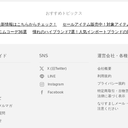
おすすめトピックス
】最新情報はこちらからチェック！
セールアイテム販売中！対象アイテ
ニムコーデ36選
憧れのハイブランド7選！人気インポートブランドの
イド
SNS
運営会社・各種
X (旧Twitter)
会社概要
利用規約
LINE
プライバシー規約
Instagram
特定商取引・古物
Facebook
法律に基づく表示
て
なりすましメール
メルマガ
注意ください
質問
せ