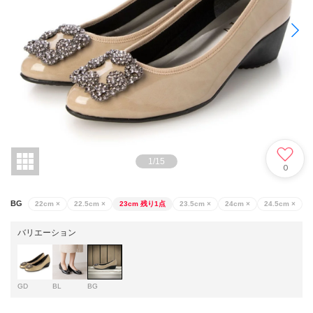
1
/
15
0
BG
22cm
×
22.5cm
×
23cm
残り1点
23.5cm
×
24cm
×
24.5cm
×
バリエーション
GD
BL
BG