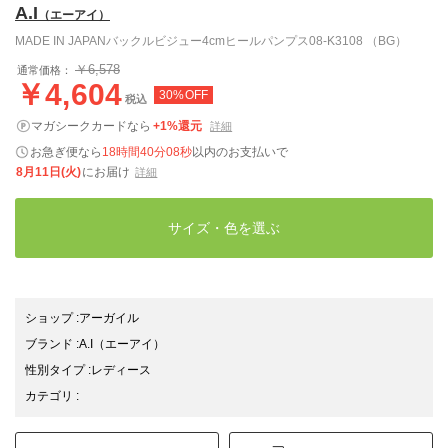
A.I
（エーアイ）
MADE IN JAPANバックルビジュー4cmヒールパンプス08-K3108 （BG）
￥6,578
通常価格：
￥4,604
30%OFF
税込
マガシークカードなら
+1%還元
詳細
お急ぎ便なら
18時間40分07秒
以内
のお支払いで
8月11日(火)
にお届け
詳細
サイズ・色を選ぶ
ショップ
:
アーガイル
ブランド
:
A.I
（エーアイ）
性別タイプ
:
レディース
カテゴリ
: