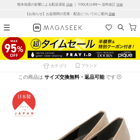
熊本地震の影響による配送遅延
｜ 7/30(木)14時〜 送料改訂
詳細
詳細
【お知らせ】お盆期間の営業・配送についてのご案内
詳細
カテゴリ
ブランド
この商品は
サイズ交換無料・返品可能
です