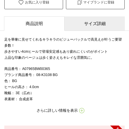
お気に入り登録
マイブランドに登録
商品説明
サイズ詳細
足を華奢に見せてくれるキラキラのビジューバックルで高見えが叶うご要望
多数！
歩きやすい4cmヒールで登場安定感もあり疲れにくいのがポイント
上品な印象のベージュは歩く姿さえもキレイな雰囲気に。
商品番号
： A07965BW00365
ブランド商品番号
： 08-K3108 BG
色
： BG
ヒールの高さ
： 4.0cm
靴幅
： 3E（広め）
表素材
： 合成皮革
さらに詳しい情報を表示