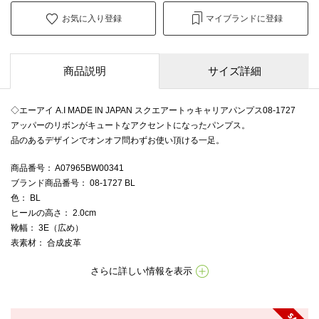
お気に入り登録
マイブランドに登録
商品説明
サイズ詳細
◇エーアイ A.I MADE IN JAPAN スクエアートゥキャリアパンプス08-1727
アッパーのリボンがキュートなアクセントになったパンプス。
品のあるデザインでオンオフ問わずお使い頂ける一足。
商品番号
： A07965BW00341
ブランド商品番号
： 08-1727 BL
色
： BL
ヒールの高さ
： 2.0cm
靴幅
： 3E（広め）
表素材
： 合成皮革
さらに詳しい情報を表示