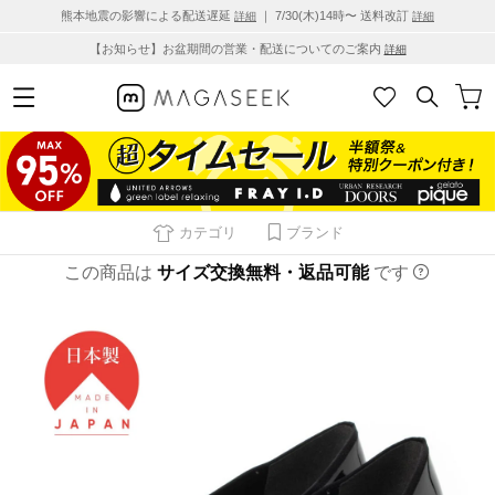
熊本地震の影響による配送遅延
｜ 7/30(木)14時〜 送料改訂
詳細
詳細
【お知らせ】お盆期間の営業・配送についてのご案内
詳細
カテゴリ
ブランド
この商品は
サイズ交換無料・返品可能
です