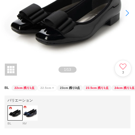
1
/
13
3
BL
22cm
残り1点
22.5cm
×
23cm
残り3点
23.5cm
残り1点
24cm
残り1点
バリエーション
BL
NV