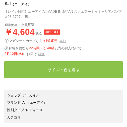
A.I
（エーアイ）
【レイン対応】エーアイ A.I MADE IN JAPAN スクエアートゥキャリアパンプ
ス08-1727 （BL）
￥6,578
通常価格：
￥4,604
30%OFF
税込
マガシークカードなら
+1%還元
詳細
お急ぎ便なら
22時間35分39秒
以内
のお支払いで
8月12日(水)
にお届け
詳細
サイズ・色を選ぶ
ショップ
:
アーガイル
ブランド
:
A.I
（エーアイ）
性別タイプ
:
レディース
カテゴリ
: