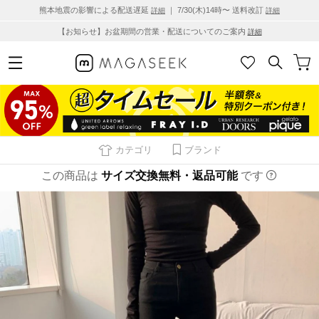
熊本地震の影響による配送遅延
｜ 7/30(木)14時〜 送料改訂
詳細
詳細
【お知らせ】お盆期間の営業・配送についてのご案内
詳細
カテゴリ
ブランド
この商品は
サイズ交換無料・返品可能
です