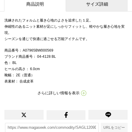
商品説明
サイズ詳細
洗練されたフォルムと履き心地のよさを追求した１足。
伸縮性のあるニット素材が足にしっかりフィットし、軽やかな履き心地を実
現。
シーズンを通じて快適に過ごせる万能アイテムです。
商品番号
： A07965BW000569
ブランド商品番号
： 04-4128 BL
色
： BL
ヒールの高さ
： 6.0cm
靴幅
： 2E（普通）
表素材
： 合成皮革
さらに詳しい情報を表示
URLをコピー