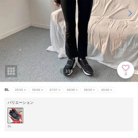
1
/
16
2
BL
35/35
×
36/36
×
37/37
×
38/38
×
39/39
×
40/40
×
バリエーション
BL