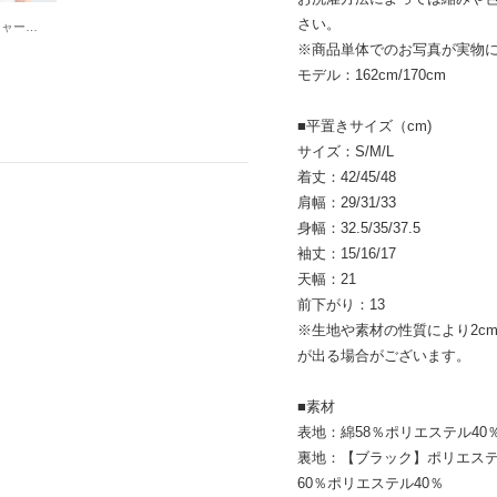
さい。
OUT BRA カップ付きシャーリングキャミ （Brown）
※商品単体でのお写真が実物
モデル：162cm/170cm
■平置きサイズ（cm)
サイズ：S/M/L
着丈：42/45/48
肩幅：29/31/33
身幅：32.5/35/37.5
袖丈：15/16/17
天幅：21
前下がり：13
※生地や素材の性質により2cm
が出る場合がございます。
■素材
表地：綿58％ポリエステル40
裏地：【ブラック】ポリエステ
60％ポリエステル40％