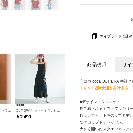
マイブランドに登録
商品説明
サイ
◇コカ coca OUT BRA 半
トレンド感×快適さを叶える、
■デザイン・シルエット
coca
外で着られるアウトブラシリ
カットジョーゼットサイドラインパンツ （Charcoal）
OUT BRA リブキャミワンピース （Black）
程よいフィット感のリブ素材
￥2,490
なクロップド丈トップス。
大きく開いたスクエアネック