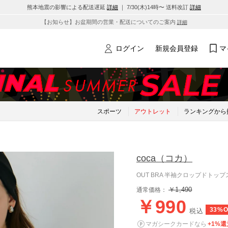
熊本地震の影響による配送遅延
詳細
｜ 7/30(木)14時〜 送料改訂
詳細
【お知らせ】お盆期間の営業・配送についてのご案内
詳細
ログイン
新規会員登録
マ
スポーツ
アウトレット
ランキングから
coca
（コカ）
OUT BRA 半袖クロップドトップス
￥1,490
通常価格：
￥990
33%O
税込
マガシークカードなら
+1%還