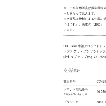
※モデル着用写真は撮影環境
ーと異なって見えます。
※当商品は機械による生産の
『ほつれ』、繊維の『混紡』
います。
---------------------------------------------
OUT BRA 半袖クロップドト
ップス アウトブラ ブラトップス
縮性 リブ カップ付き GC 25ss
商品詳細
商品番号
CO428
ブランド商品番号
46-250
※店舗お問い合わせ用
ブランド名
coca