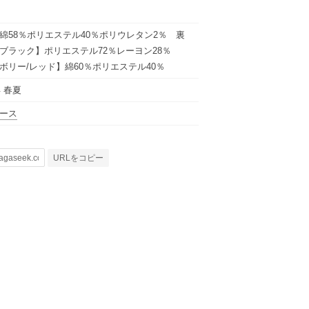
綿58％ポリエステル40％ポリウレタン2％ 裏
ブラック】ポリエステル72％レーヨン28％
ボリー/レッド】綿60％ポリエステル40％
年 春夏
ース
URLをコピー