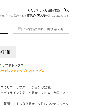
0
お気に入り登録者数：
人
お気に入りに登録すると
値下げ
や
再入荷
の際にご連絡します
この商品に関するお問い合わせ
ズ詳細
袖クロップドトップス
1枚で決まるカップ付きトップス
ーズにリブトップスバージョンが登場。
がボディラインを美しく見せてくれる、今季マスト
が、顔周りをすっきり見せ、女性らしいデコルテを