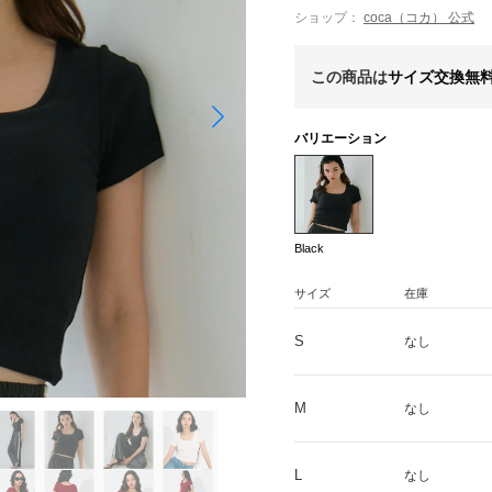
ショップ：
coca（コカ） 公式
この商品は
サイズ交換無
バリエーション
Black
サイズ
在庫
S
なし
M
なし
L
なし