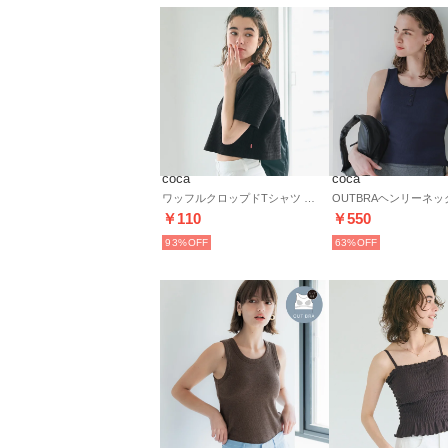
coca
coca
ワッフルクロップドTシャツ （Black）
￥110
￥550
93%
63%