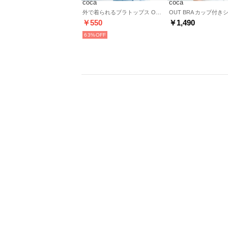
coca
coca
外で着られるブラトップス OUT BRA アメリカンスリーブ （Brown）
￥550
￥1,490
63%