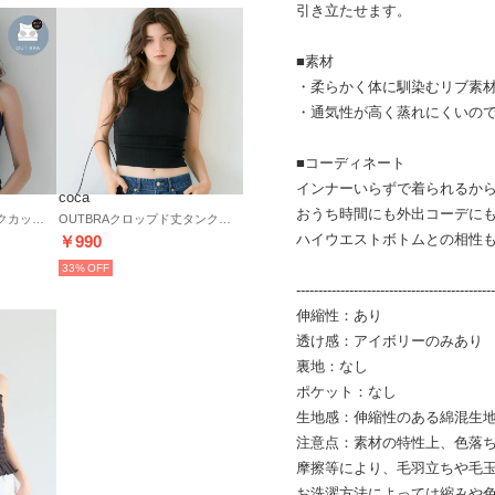
引き立たせます。
■素材
・柔らかく体に馴染むリブ素
・通気性が高く蒸れにくいの
■コーディネート
インナーいらずで着られるか
coca
おうち時間にも外出コーデに
OUTBRAヘンリーネックカップ付きタンクトップ （Navy）
OUTBRAクロップド丈タンクトップ （Black）
ハイウエストボトムとの相性
￥990
33%
---------------------------------------------
伸縮性：あり
透け感：アイボリーのみあり
裏地：なし
ポケット：なし
生地感：伸縮性のある綿混生
注意点：素材の特性上、色落
摩擦等により、毛羽立ちや毛
お洗濯方法によっては縮みや