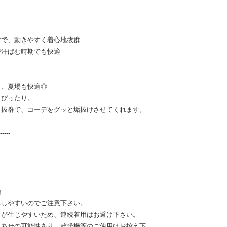
材で、動きやすく着心地抜群
で汗ばむ時期でも快適
ら、夏場も快適◎
もぴったり。
も抜群で、コーデをグッと垢抜けさせてくれます。
-----
地
ちしやすいのでご注意下さい。
玉が生じやすいため、連続着用はお避け下さい。
色あせの可能性あり。乾燥機等のご使用はお控え下