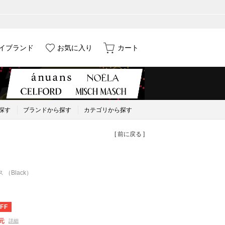
イブランド
お気に入り
カート
探す
ブランドから探す
カテゴリから探す
[ 前に戻る ]
 （Black）
FF
元
詳細