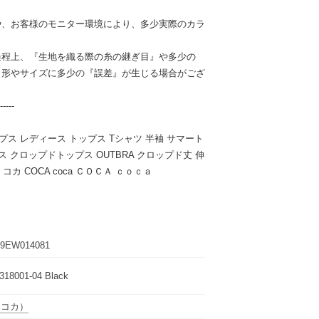
や、お客様のモニター環境により、多少実際のカラ
過程上、『生地を織る際の糸の継ぎ目』や多少の
、形やサイズに多少の『誤差』が生じる場合がござ
-----
ップス レディース トップス Tシャツ 半袖 サマート
 クロップドトップス OUTBRA クロップド丈 伸
 コカ COCA coca ＣＯＣＡ ｃｏｃａ
9EW014081
318001-04 Black
（コカ）