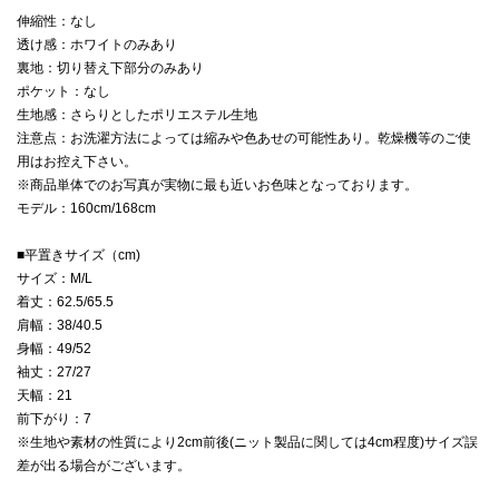
伸縮性：なし
透け感：ホワイトのみあり
裏地：切り替え下部分のみあり
ポケット：なし
生地感：さらりとしたポリエステル生地
注意点：お洗濯方法によっては縮みや色あせの可能性あり。乾燥機等のご使
用はお控え下さい。
※商品単体でのお写真が実物に最も近いお色味となっております。
モデル：160cm/168cm
■平置きサイズ（cm)
サイズ：M/L
着丈：62.5/65.5
肩幅：38/40.5
身幅：49/52
袖丈：27/27
天幅：21
前下がり：7
※生地や素材の性質により2cm前後(ニット製品に関しては4cm程度)サイズ誤
差が出る場合がございます。