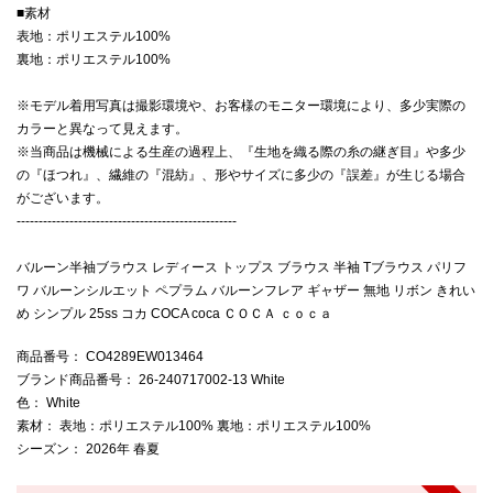
■素材
表地：ポリエステル100%
裏地：ポリエステル100%
※モデル着用写真は撮影環境や、お客様のモニター環境により、多少実際の
カラーと異なって見えます。
※当商品は機械による生産の過程上、『生地を織る際の糸の継ぎ目』や多少
の『ほつれ』、繊維の『混紡』、形やサイズに多少の『誤差』が生じる場合
がございます。
--------------------------------------------------
バルーン半袖ブラウス レディース トップス ブラウス 半袖 Tブラウス パリフ
ワ バルーンシルエット ペプラム バルーンフレア ギャザー 無地 リボン きれい
め シンプル 25ss コカ COCA coca ＣＯＣＡ ｃｏｃａ
商品番号
： CO4289EW013464
ブランド商品番号
： 26-240717002-13 White
色
： White
素材
： 表地：ポリエステル100% 裏地：ポリエステル100%
シーズン
： 2026年 春夏