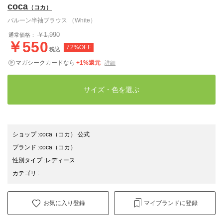
coca
（コカ）
バルーン半袖ブラウス （White）
￥1,990
通常価格：
￥550
72%OFF
税込
マガシークカードなら
+1%還元
詳細
サイズ・色を選ぶ
ショップ
:
coca（コカ） 公式
ブランド
:
coca
（コカ）
性別タイプ
:
レディース
カテゴリ
:
お気に入り登録
マイブランドに登録