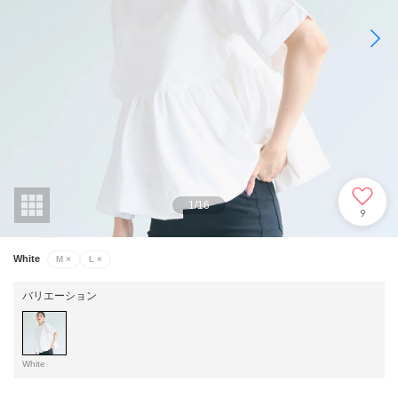
1
/
16
9
White
M
×
L
×
バリエーション
White