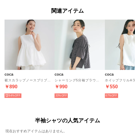
関連アイテム
coca
coca
coca
裾スカラップノースブリブラウス （White）
シャーリング5分袖ブラウス （A）
￥890
￥990
￥550
64%
33%
67%
半袖シャツの人気アイテム
現在おすすめアイテムはありません。