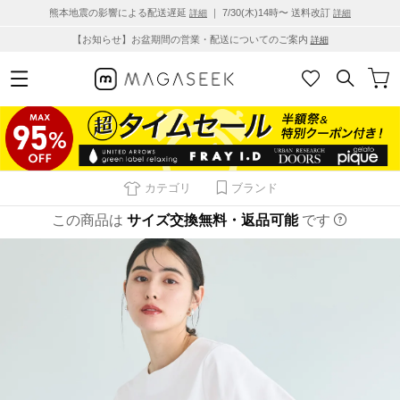
熊本地震の影響による配送遅延
｜ 7/30(木)14時〜 送料改訂
詳細
詳細
【お知らせ】お盆期間の営業・配送についてのご案内
詳細
カテゴリ
ブランド
この商品は
サイズ交換無料・返品可能
です