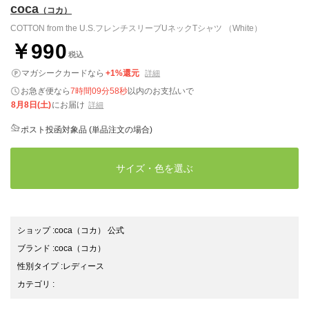
coca
（コカ）
COTTON from the U.S.フレンチスリーブUネックTシャツ （White）
￥990
税込
マガシークカードなら
+1%還元
詳細
お急ぎ便なら
7時間09分57秒
以内
のお支払いで
8月8日(土)
にお届け
詳細
ポスト投函対象品 (単品注文の場合)
サイズ・色を選ぶ
ショップ
:
coca（コカ） 公式
ブランド
:
coca
（コカ）
性別タイプ
:
レディース
カテゴリ
: