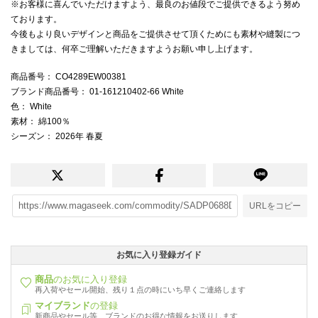
※お客様に喜んでいただけますよう、最良のお値段でご提供できるよう努め
ております。
今後もより良いデザインと商品をご提供させて頂くためにも素材や縫製につ
きましては、何卒ご理解いただきますようお願い申し上げます。
商品番号
： CO4289EW00381
ブランド商品番号
： 01-161210402-66 White
色
： White
素材
： 綿100％
シーズン
： 2026年 春夏
URLをコピー
お気に入り登録ガイド
商品
のお気に入り登録
再入荷やセール開始、残り１点の時にいち早くご連絡します
マイブランド
の登録
新商品やセール等、ブランドのお得な情報をお送りします