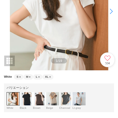
1
/
19
534
White
S
○
M
○
L
○
XL
○
バリエーション
White
Black
Brown
Beige
Charcoal
Lt.gray