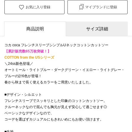
お気に入り登録
マイブランドに登録
商品説明
サイズ詳細
コカ coca フレンチスリーブシンプルUネックコットンカットソー
【累計販売数65万枚突破！】
COTTON from the USシリーズ
＼24ss新色登場／
オートミール・ライトブルー・ダークグリーン・イエロー・ライトグレー・
ブルーの計6色が登場！
春から秋まで長く使えるカラーをご用意いたしました。
■デザイン・シルエット
フレンチスリーブでスッキリとした印象のコットンカットソー。
クルーネックなので屈んでも胸元が見えず安心して過ごせます◎
ベーシックなデザインなので、
コーデを選ばずカジュアルにもきれいめにもお使い頂けます。
■生地