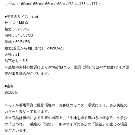
モデル：160cm/165cm/166cm/168cm/173cm/176cm/177cm
■平置きサイズ（cm)
サイズ：M/L/XL
着丈：59/63/67
肩幅：54.5/57/60
身幅：50/54/58
袖丈(首元から袖口まで)：20/20.5/21
天幅：21
前下がり：6.5
※生地や素材の性質により2cm前後(ニット製品に関しては4cm程度)サイズ誤
差が出る場合がございます。
■素材
綿100％
※モデル着用写真は撮影環境や、お客様のモニター環境により、多少実際の
カラーと異なって見えます。
※当商品は機械による生産の過程上、『生地を織る際の糸の継ぎ目』や多少
の『ほつれ』、繊維の『混紡』、形やサイズに多少の『誤差』が生じる場合
がございます。