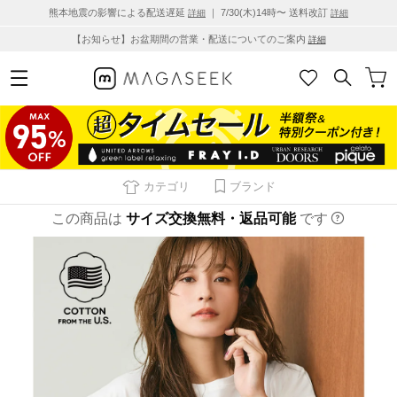
熊本地震の影響による配送遅延
｜ 7/30(木)14時〜 送料改訂
詳細
詳細
【お知らせ】お盆期間の営業・配送についてのご案内
詳細
カテゴリ
ブランド
この商品は
サイズ交換無料・返品可能
です