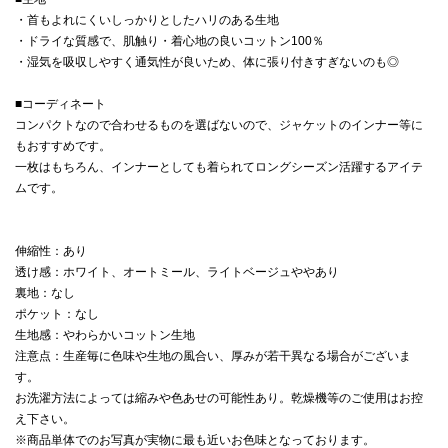
・首もよれにくいしっかりとしたハリのある生地
・ドライな質感で、肌触り・着心地の良いコットン100％
・湿気を吸収しやすく通気性が良いため、体に張り付きすぎないのも◎
■コーディネート
コンパクトなので合わせるものを選ばないので、ジャケットのインナー等に
もおすすめです。
一枚はもちろん、インナーとしても着られてロングシーズン活躍するアイテ
ムです。
伸縮性：あり
透け感：ホワイト、オートミール、ライトベージュややあり
裏地：なし
ポケット：なし
生地感：やわらかいコットン生地
注意点：生産毎に色味や生地の風合い、厚みが若干異なる場合がございま
す。
お洗濯方法によっては縮みや色あせの可能性あり。乾燥機等のご使用はお控
え下さい。
※商品単体でのお写真が実物に最も近いお色味となっております。