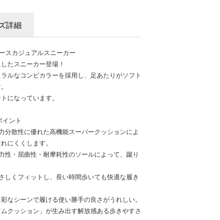
ズ詳細
 レディースカジュアルスニーカー
にしたスニーカー登場！
ュラルなコンビカラーを採用し、足あたりがソフト
す。
ントになっています。
のポイント
圧力分散性に優れた高機能スーパークッションによ
疲れにくくします。
弾力性・屈曲性・耐摩耗性のソールによって、蹴り
やさしくフィットし、長い時間歩いても快適な履き
多彩なシーンで履ける使い勝手の良さがうれしい。
アムクッション」が生み出す解放感ある歩きやすさ