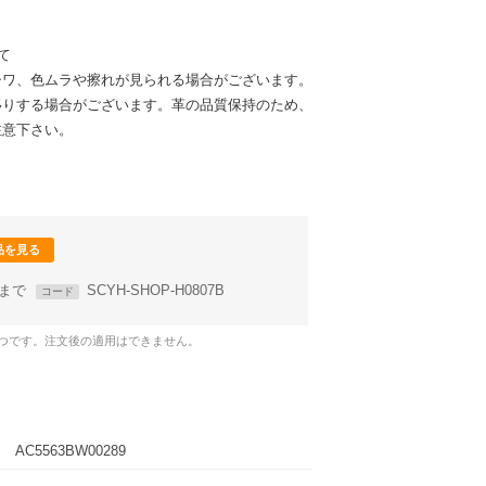
て
シワ、色ムラや擦れが見られる場合がございます。
移りする場合がございます。革の品質保持のため、
注意下さい。
品を見る
59まで
SCYH-SHOP-H0807B
コード
1つです。注文後の適用はできません。
AC5563BW00289