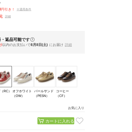
込
0
円引き！
※適用条件
元
詳細
料・返品可能
です
秒
以内
のお支払いで
8月8日(土)
にお届け
詳細
（RC）
オフホワイト
パールサンド
コーヒー
（OW）
（PESN）
（CF）
お気に入り
カートに入れる