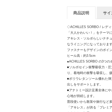
商品説明
サイ
◇ACHILLES SORBO /
「大人かわいい！」をテーマ
アキレス・ソルボらしいナチ
なライニングになっておりま
ファスナーもデザインのポイ
ヒール高：約3.5cm
●ACHILLES SORBO の3つ
■ソルボセイン衝撃吸収力・
り、着地時の衝撃を吸収し、
■ポリウレタンソール優れた
出しをサポートします。
■アナトミー設計足裏全体に
心地が持続します。
普段使いから散策や旅行など
「アキレス」が誇る「プレミ