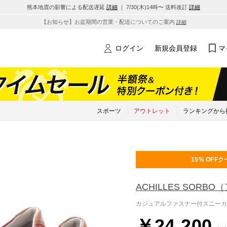
熊本地震の影響による配送遅延
詳細
｜ 7/30(木)14時〜 送料改訂
詳細
【お知らせ】お盆期間の営業・配送についてのご案内
詳細
ログイン
新規会員登録
マ
スポーツ
アウトレット
ランキングから
15% OFF
ク
ACHILLES SORBO
（
カジュアルファスナー付スニーカ
￥24,200