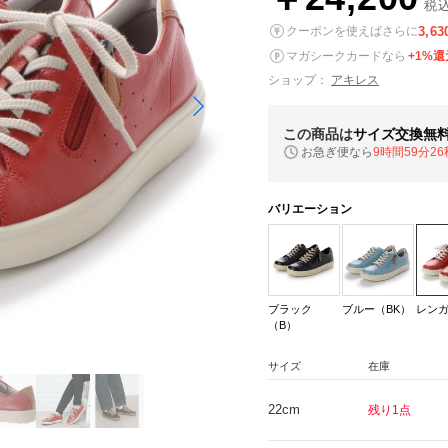
税
3,63
クーポンを使えばさらに
マガシークカードなら
+1%還
ショップ：
アキレス
この商品は
サイズ交換無
お急ぎ便なら
9時間59分25
バリエーション
ブラック
ブルー（BK）
レンガ
（B）
サイズ
在庫
22cm
残り1点