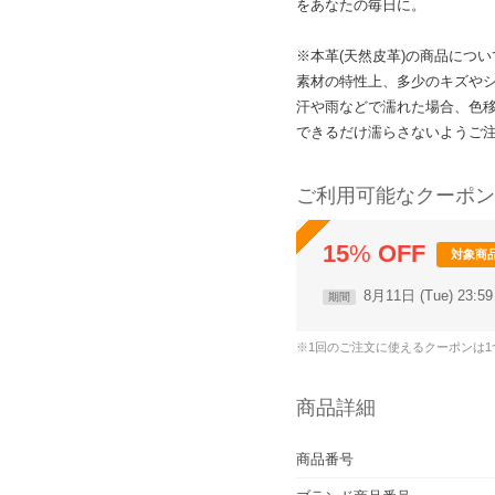
をあなたの毎日に。
※本革(天然皮革)の商品につい
素材の特性上、多少のキズや
汗や雨などで濡れた場合、色
できるだけ濡らさないようご
ご利用可能なクーポン
15
%
OFF
対象商
8月11日 (Tue) 23:
期間
※1回のご注文に使えるクーポンは
商品詳細
商品番号