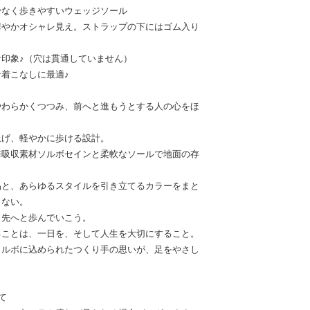
少なく歩きやすいウェッジソール
華やかオシャレ見え。ストラップの下にはゴム入り
印象♪（穴は貫通していません）
着こなしに最適♪
やわらかくつつみ、前へと進もうとする人の心をほ
上げ、軽やかに歩ける設計。
撃吸収素材ソルボセインと柔軟なソールで地面の存
品と、あらゆるスタイルを引き立てるカラーをまと
しない。
と先へと歩んでいこう。
ることは、一日を、そして人生を大切にすること。
ソルボに込められたつくり手の思いが、足をやさし
て