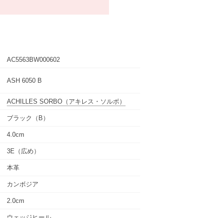
AC5563BW000602
ASH 6050 B
ACHILLES SORBO
（アキレス・ソルボ）
ブラック（B）
4.0cm
3E（広め）
本革
カンボジア
2.0cm
ウェッジヒール