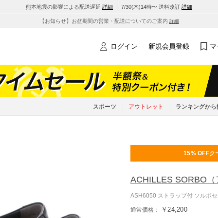
熊本地震の影響による配送遅延
詳細
｜ 7/30(木)14時〜 送料改訂
詳細
【お知らせ】お盆期間の営業・配送についてのご案内
詳細
ログイン
新規会員登録
マ
スポーツ
アウトレット
ランキングから
15% OFF
ク
ACHILLES SORBO
（
ASH6050 ストラップ付 ソルボ
￥24,200
通常価格：