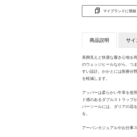
マイブランドに登録
商品説明
サイ
美脚見えと快適な履き心地を両
のウェッジヒールながら、つ
すい設計。かかとには医療分
を軽減します。
アッパーは柔らかい牛革を使
ド感のあるダブルストラップ
バーソールには、ダリアの花
を。
アーバンカジュアルやお仕事