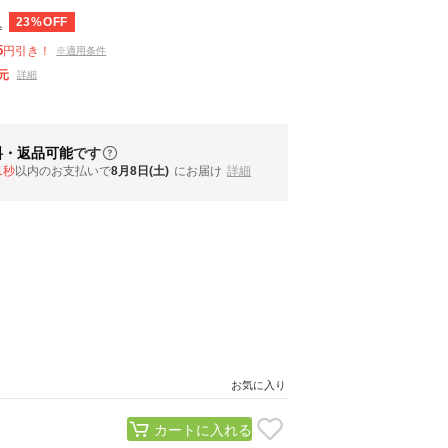
23%OFF
込
5
円引き！
※適用条件
元
詳細
料・返品可能
です
0秒
以内
のお支払いで
8月8日(土)
にお届け
詳細
お気に入り
カートに入れる