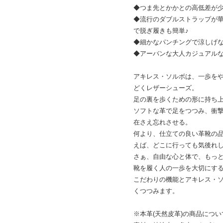
◆つま先とかかとの高低差が
◆流行のダブルストラップが
で脱ぎ履きも簡単♪
◆細かなパンチングで涼しげな
◆アーバンな大人カジュアルな
アキレス・ソルボは、一歩を
どくレザーシューズ。
足の裏を歩くための形に持ち
ソフトな革で足をつつみ、衝
在さえ忘れさせる。
何より、仕立ての良い革靴の
えば、どこに行っても気後れ
さぁ、自由な心と体で、もっ
靴を履く人の一歩を大切にす
こだわりの機能とアキレス・
くつつみます。
※本革(天然皮革)の商品につい