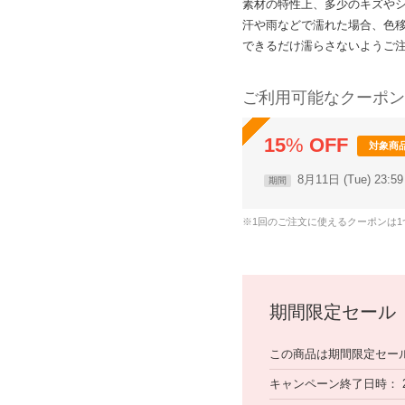
素材の特性上、多少のキズや
汗や雨などで濡れた場合、色
できるだけ濡らさないようご
ご利用可能なクーポン
15
%
OFF
対象商
8月11日 (Tue) 23:
期間
※1回のご注文に使えるクーポンは
期間限定セール
この商品は期間限定セー
キャンペーン終了日時