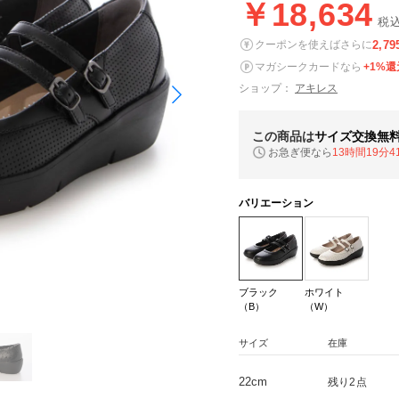
￥18,634
税
2,79
クーポンを使えばさらに
マガシークカードなら
+1%還
ショップ：
アキレス
この商品は
サイズ交換無
お急ぎ便なら
13時間19分4
バリエーション
ブラック
ホワイト
（B）
（W）
サイズ
在庫
22cm
残り2点