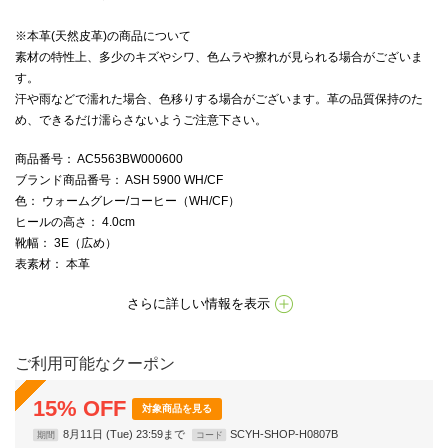
※本革(天然皮革)の商品について
素材の特性上、多少のキズやシワ、色ムラや擦れが見られる場合がございま
す。
汗や雨などで濡れた場合、色移りする場合がございます。革の品質保持のた
め、できるだけ濡らさないようご注意下さい。
商品番号
： AC5563BW000600
ブランド商品番号
： ASH 5900 WH/CF
色
： ウォームグレー/コーヒー（WH/CF）
ヒールの高さ
： 4.0cm
靴幅
： 3E（広め）
表素材
： 本革
さらに詳しい情報を表示
ご利用可能なクーポン
15
%
OFF
対象商品を見る
8月11日 (Tue) 23:59まで
SCYH-SHOP-H0807B
期間
コード