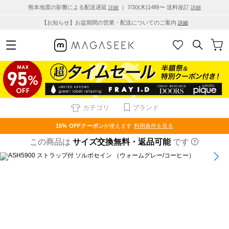
熊本地震の影響による配送遅延
｜ 7/30(木)14時〜 送料改訂
詳細
詳細
【お知らせ】お盆期間の営業・配送についてのご案内
詳細
カテゴリ
ブランド
15% OFF
クーポン
が使えます
利用条件を見る
この商品は
サイズ交換無料・返品可能
です
1
/
6