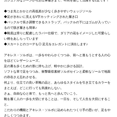
カジュアルなシーンからお仕事履きまで、年間を通して活躍する1足です！
◆つま先とかかとの高低差が少なく歩きやすいウェッジソール
◆足がきれいに見えるV字カッティングされた履き口
◆バックルで長さ調整できるストラップ。バックルの下にはゴムが入ってい
るので脱ぎ履きも簡単♪
◆靴底は滑りに配慮したラバー仕様で、ダリアの花をイメージした可愛らし
い柄をあしらっています
◆スカートとのコーデも◎ 足元をエレガントに演出します♪
アキレス・ソルボは、一歩をやわらかくつつみ、前へと進もうとする人の心
をほどくレザーシューズ。
足の裏を歩くための形に持ち上げ、軽やかに歩ける設計。
ソフトな革で足をつつみ、衝撃吸収素材ソルボセインと柔軟なソールで地面
の存在さえ忘れさせる。
何より、仕立ての良い革靴の品と、あらゆるスタイルを引き立てるカラーを
まとえば、どこに行っても気後れしない。
さぁ、自由な心と体で、もっと先へと歩んでいこう。
靴を履く人の一歩を大切にすることは、一日を、そして人生を大切にするこ
と。
こだわりの機能とアキレス・ソルボに込められたつくり手の思いが、足をや
さしくつつみます。