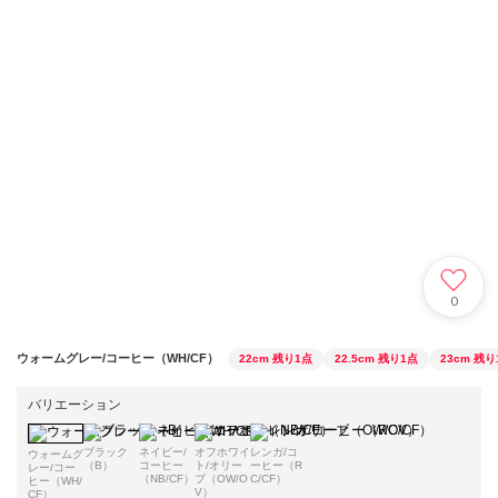
0
ウォームグレー/コーヒー（WH/CF）
22cm
残り1点
22.5cm
残り1点
23cm
残り
バリエーション
ブラック
ネイビー/
オフホワイ
レンガ/コ
ウォームグ
（B）
コーヒー
ト/オリー
ーヒー（R
レー/コー
（NB/CF）
ブ（OW/O
C/CF）
ヒー（WH/
V）
CF）