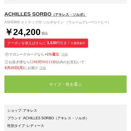
ACHILLES SORBO
（アキレス・ソルボ）
ASH5900 ストラップ付 ソルボセイン （ウォームグレー/コーヒー）
￥24,200
税込
クーポンを使えばさらに
3,630
円引き！
※適用条件
マガシークカードなら
+1%還元
詳細
お急ぎ便なら
11時間59分10秒
以内
のお支払いで
8月10日(月)
にお届け
詳細
サイズ・色を選ぶ
ショップ
:
アキレス
ブランド
:
ACHILLES SORBO
（アキレス・ソルボ）
性別タイプ
:
レディース