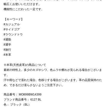
幅広くお使いいただけます。
機能性にこだわった一足です。
【キーワード】
#カジュアル
#サイドゴア
#ラウンドトウ
#通勤
#通学
#旅行
#本革
※本革(天然皮革)の商品について
素材の特性上、多少のキズやシワ、色ムラや擦れが見られる場合がございま
す。
汗や雨などで濡れた場合、色移りする場合がございます。革の品質保持のた
め、できるだけ濡らさないようご注意下さい。
商品番号
： MO899BW14399
ブランド商品番号
： 6127 BL
色
： ブラック（BL）