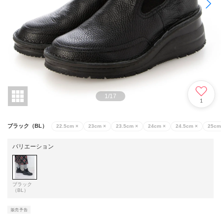
1
/
17
1
ブラック（BL）
22.5cm
×
23cm
×
23.5cm
×
24cm
×
24.5cm
×
25cm
バリエーション
ブラック
（BL）