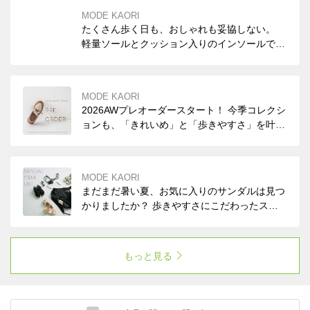
MODE KAORI
たくさん歩く日も、おしゃれも妥協しない。
軽量ソールとクッション入りのインソールで、
スニーカーのような快適な履き心地のスポーツ
サンダル。 デイリーはもちろん、旅行やお出
かけにもおすすめの一足です。
MODE KAORI
2026AWプレオーダースタート！ 今季コレクシ
ョンも、「きれいめ」と「歩きやすさ」を叶え
る、大人女性のための一足をご用意いたしまし
た。 新作シューズをいち早く取り入れて、秋
の装いを足元から楽しんでみませんか？
MODE KAORI
まだまだ暑い夏、お気に入りのサンダルは見つ
かりましたか？ 歩きやすさにこだわったスポ
ーツサンダルは カジュアルすぎない絶妙なデ
ザインが魅力♪ ソックスを合わせれば、ロング
シーズン活躍します。
もっと見る