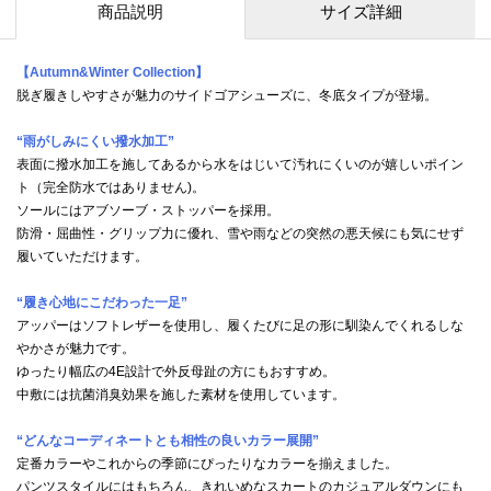
商品説明
サイズ詳細
【Autumn&Winter Collection】
脱ぎ履きしやすさが魅力のサイドゴアシューズに、冬底タイプが登場。
“雨がしみにくい撥水加工”
表面に撥水加工を施してあるから水をはじいて汚れにくいのが嬉しいポイン
ト（完全防水ではありません)。
ソールにはアブソーブ・ストッパーを採用。
防滑・屈曲性・グリップ力に優れ、雪や雨などの突然の悪天候にも気にせず
履いていただけます。
“履き心地にこだわった一足”
アッパーはソフトレザーを使用し、履くたびに足の形に馴染んでくれるしな
やかさが魅力です。
ゆったり幅広の4E設計で外反母趾の方にもおすすめ。
中敷には抗菌消臭効果を施した素材を使用しています。
“どんなコーディネートとも相性の良いカラー展開”
定番カラーやこれからの季節にぴったりなカラーを揃えました。
パンツスタイルにはもちろん、きれいめなスカートのカジュアルダウンにも