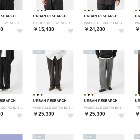
ESEARCH
URBAN RESEARCH
URBAN RESEARCH
UR
HIGHGAUGE SWEAT PULLOVER （ブルー）
HIGHGAUGE SWEAT PULLOVER （アイボリー）
WASHABLE CUPRO REG SHIRTS （ブラウン）
00
￥15,400
￥24,200
￥
予約
予約
ESEARCH
URBAN RESEARCH
URBAN RESEARCH
UR
WASHABLE CUPRO EASY PANTS （ブラック）
WASHABLE CUPRO EASY PANTS （ブラウン）
WASHABLE CUPRO EASY PANTS （カーキ）
00
￥25,300
￥25,300
￥
NEW
NEW
N