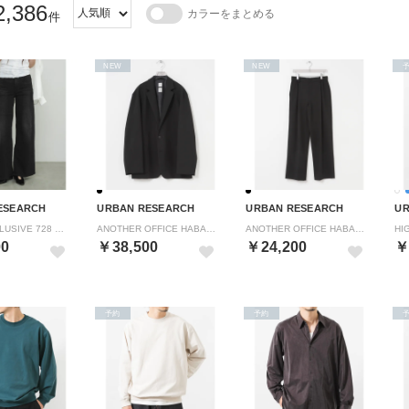
2,386
カラーをまとめる
件
NEW
NEW
ESEARCH
URBAN RESEARCH
URBAN RESEARCH
UR
LEVI’S EXCLUSIVE 728 HR WIDELEG （スミクロ）
ANOTHER OFFICE HABANA SINGLE JACKET （ブラック）
ANOTHER OFFICE HABANA BANDED SLACKS （ブラック）
00
￥38,500
￥24,200
￥
予約
予約