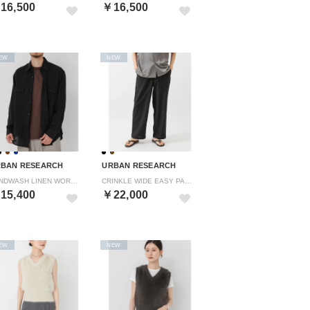
16,500
￥16,500
EW
NEW
BAN RESEARCH
URBAN RESEARCH
SANDWASH LINEN WORK SHIRTS （ブラック）
CRINKLE WIDE EASY PANTS （ブラック）
15,400
￥22,000
EW
NEW