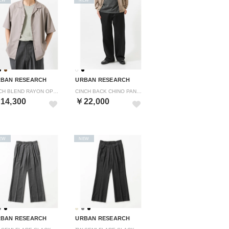
BAN RESEARCH
URBAN RESEARCH
TECH BLEND RAYON OPEN COLLAR SHIRTS （ベージュ系その他）
CINCH BACK CHINO PANTS （ブラック）
14,300
￥22,000
EW
NEW
BAN RESEARCH
URBAN RESEARCH