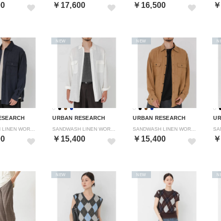
00
￥17,600
￥16,500
￥
NEW
NEW
N
ESEARCH
URBAN RESEARCH
URBAN RESEARCH
UR
SANDWASH LINEN WORK SHIRTS （ネイビー）
SANDWASH LINEN WORK SHIRTS （ホワイト）
SANDWASH LINEN WORK SHIRTS （ブラウン）
00
￥15,400
￥15,400
￥
NEW
NEW
N