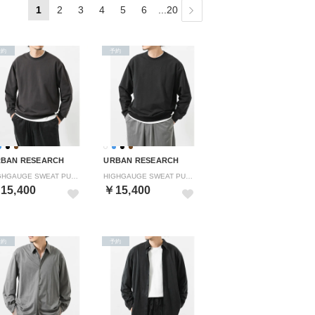
1
2
3
4
5
6
...20
予約
予約
BAN RESEARCH
URBAN RESEARCH
HIGHGAUGE SWEAT PULLOVER （ブラウン）
HIGHGAUGE SWEAT PULLOVER （ブラック）
15,400
￥15,400
予約
予約