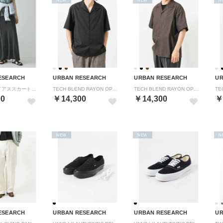
ESEARCH
URBAN RESEARCH
URBAN RESEARCH
UR
キュプラバイアススカート （チャコールグレー）
TECH BLEND RAYON OPEN COLLAR SHIRTS （ブラック）
TECH BLEND RAYON OPEN COLLAR SHIRTS （ブラウン）
00
￥14,300
￥14,300
￥
NEW
NEW
N
ESEARCH
URBAN RESEARCH
URBAN RESEARCH
UR