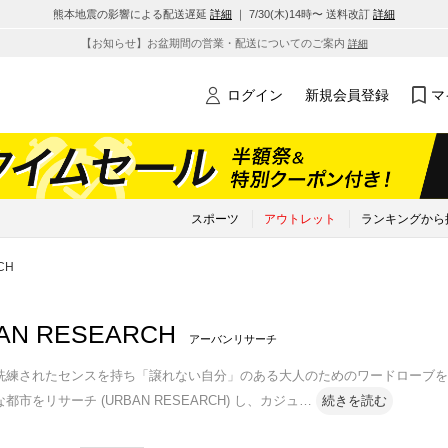
熊本地震の影響による配送遅延
詳細
｜ 7/30(木)14時〜 送料改訂
詳細
【お知らせ】お盆期間の営業・配送についてのご案内
詳細
ログイン
新規会員登録
マ
スポーツ
アウトレット
ランキングから
CH
AN RESEARCH
アーバンリサーチ
練されたセンスを持ち「譲れない自分」のある大人のためのワードローブを提案。「D
都市をリサーチ (URBAN RESEARCH) し、カジュ
…
続きを読む