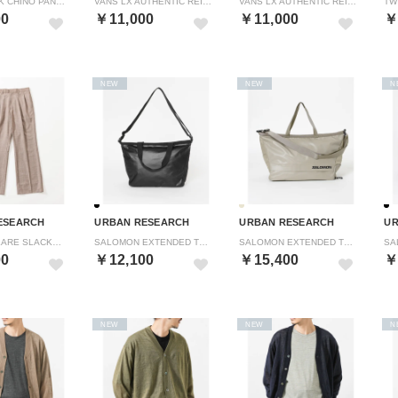
CINCH BACK CHINO PANTS （アイボリー）
VANS LX AUTHENTIC REISSUE 44 （ブラック）
VANS LX AUTHENTIC REISSUE 44 （ブラック）
00
￥11,000
￥11,000
￥
NEW
NEW
N
ESEARCH
URBAN RESEARCH
URBAN RESEARCH
UR
TW SEMI FLARE SLACKS （ベージュ）
SALOMON EXTENDED TOTEBAG SMALL （ブラック）
SALOMON EXTENDED TOTEBAG （ベージュ）
00
￥12,100
￥15,400
￥
NEW
NEW
N