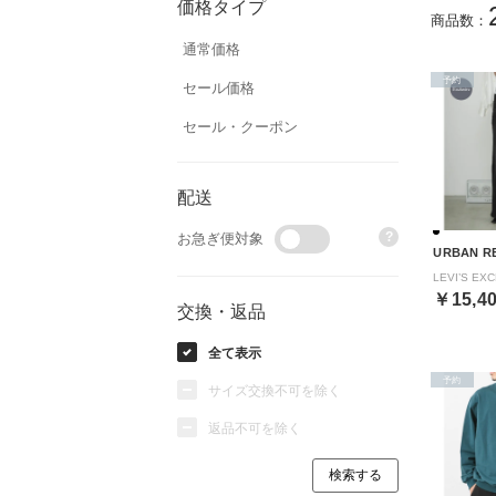
価格タイプ
商品数：
通常価格
予約
セール価格
セール・クーポン
配送
?
お急ぎ便対象
URBAN R
￥15,4
交換・返品
全て表示
予約
サイズ交換不可を除く
返品不可を除く