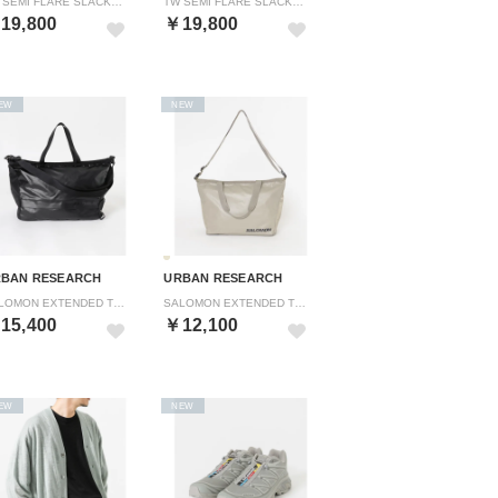
TW SEMI FLARE SLACKS （チャコールグレー）
TW SEMI FLARE SLACKS （ブラック）
19,800
￥19,800
EW
NEW
BAN RESEARCH
URBAN RESEARCH
SALOMON EXTENDED TOTEBAG （ブラック）
SALOMON EXTENDED TOTEBAG SMALL （ベージュ）
15,400
￥12,100
EW
NEW