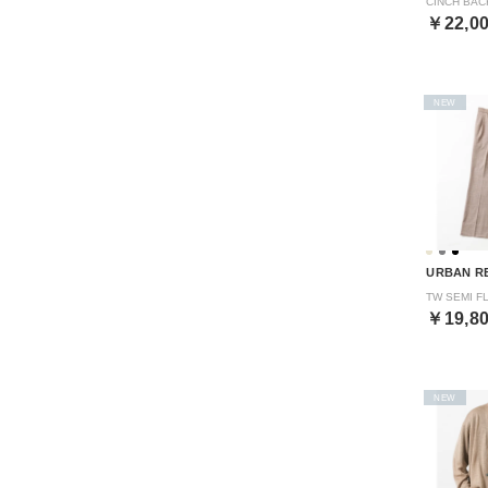
￥22,0
NEW
URBAN R
￥19,8
NEW