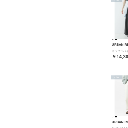
URBAN R
￥14,3
NEW
URBAN R