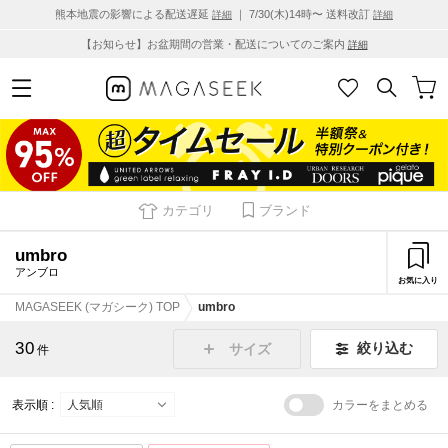
熊本地震の影響による配送遅延
｜ 7/30(木)14時〜 送料改訂
詳細
詳細
【お知らせ】お盆期間の営業・配送についてのご案内
詳細
カテゴリ
ブランド
umbro
アンブロ
お気に入り
MAGASEEK (マガシーク) TOP
umbro
30
絞り込む
サイズ
件
表示順 :
カラーをまとめる