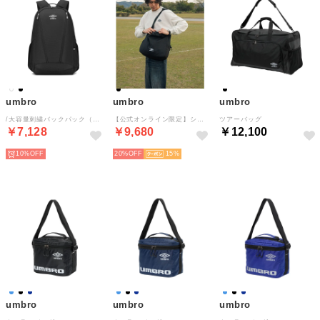
umbro
umbro
umbro
/大容量刺繍バックパック（30L）
【公式オンライン限定】ショルダーバッグ
ツアーバッグ
￥7,128
￥9,680
￥12,100
10%
20%
15
umbro
umbro
umbro