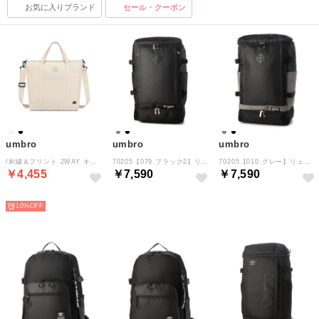
お気に入りブランド
セール・クーポン
umbro
umbro
umbro
/刺繍＆プリント 2WAY キャンバストートバッグ
70205【079.ブラック2】リュック （ブラック2）
70205【010.グレー】リュック （グレー）
￥4,455
￥7,590
￥7,590
SELECT
NEW
NEW
10%