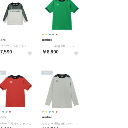
bro
umbro
ジュニアウィンドピステトップ
サッカー 半袖 GK シャツ UF5FHS01MA （GR01 ケリー）
7,590
￥8,690
EW
NEW
bro
umbro
サッカー 半袖 GK シャツ UF5FHS01MA （RD00 レッド）
サッカー 長袖 GK シャツ UF5FLS01MA （SL00 シルバー）