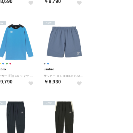
8,690
￥9,790
EW
NEW
bro
umbro
サッカー 長袖 GK シャツ UF5FLS01MA （TQ00 ターコイズ）
サッカー THETHIRDBYUMBRO ストレッチウーブンハーフパンツ フットボール ボトムス 半ズボン メンズ 男性 撥水 スト （BL00 ブルー）
9,790
￥6,930
EW
NEW