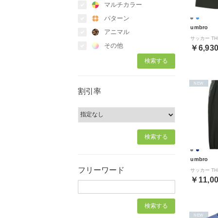
マルチカラー
パターン
umbro
アニマル
その他
￥6,93
NEW
割引率
umbro
フリーワード
￥11,0
NEW