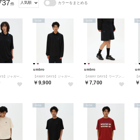
737
カラーをまとめる
件
NEW
NEW
N
umbro
umbro
um
【AWAY DAYS】ジャガード半袖シャツ
【AWAY DAYS】ジャガード長袖シャツ
【AWAY DAYS】ウーブンハーフパンツ
0
￥9,900
￥7,700
￥
NEW
NEW
N