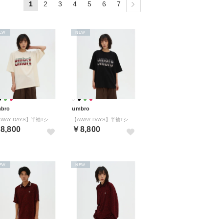
1
2
3
4
5
6
7
EW
NEW
bro
umbro
【AWAY DAYS】半袖Tシャツ
【AWAY DAYS】半袖Tシャツ
8,800
￥8,800
EW
NEW