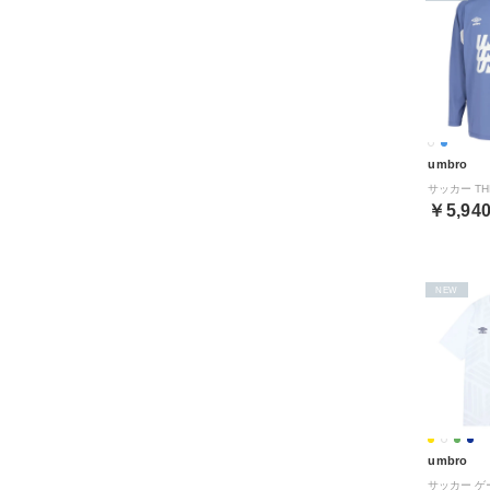
umbro
￥5,94
NEW
umbro