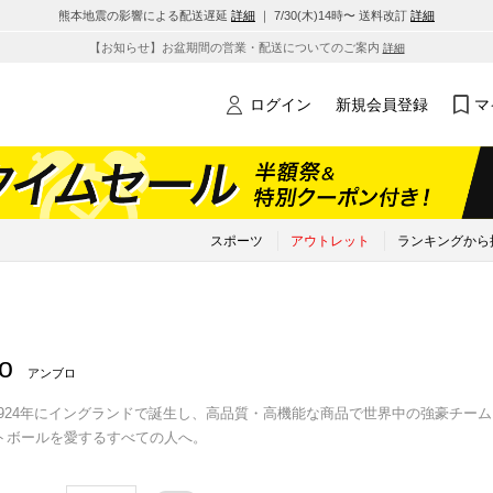
熊本地震の影響による配送遅延
詳細
｜ 7/30(木)14時〜 送料改訂
詳細
【お知らせ】お盆期間の営業・配送についてのご案内
詳細
ログイン
新規会員登録
マ
スポーツ
アウトレット
ランキングから
o
アンブロ
oは1924年にイングランドで誕生し、高品質・高機能な商品で世界中の強豪チ
トボールを愛するすべての人へ。