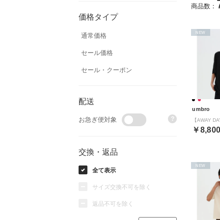
商品数：
価格タイプ
NEW
通常価格
セール価格
セール・クーポン
配送
umbro
?
お急ぎ便対象
￥8,80
交換・返品
NEW
全て表示
サイズ交換不可を除く
返品不可を除く