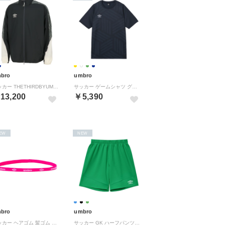
bro
umbro
サッカー THETHIRDBYUMBRO ウィンドジャケット フットボール 上着 ジャージ メンズ 男性 ストレッチ 撥水 練習 トレ （CH00 チャコール）
サッカー ゲームシャツ グラフィック UF6SHS50MA （NV00 ネイビー）
13,200
￥5,390
EW
NEW
bro
umbro
サッカー ヘアゴム 髪ゴム ヘアバンド アクセサリ スポーツ サッカー フットサル 野球 体育 バスケットボール バド （PK ピンク×ホワイト）
サッカー GK ハーフパンツ UF5FHP01MA （GR01 グリーン）