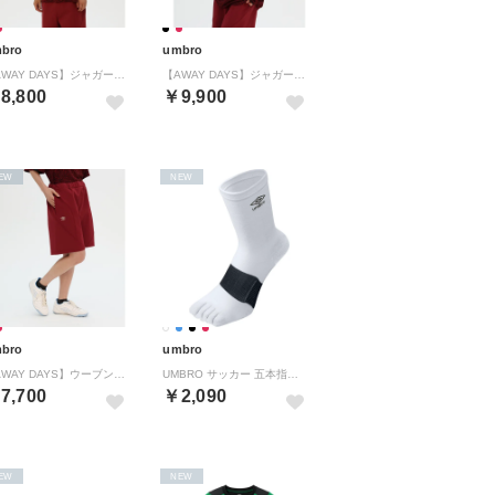
bro
umbro
【AWAY DAYS】ジャガード半袖シャツ
【AWAY DAYS】ジャガード長袖シャツ
8,800
￥9,900
EW
NEW
bro
umbro
【AWAY DAYS】ウーブンハーフパンツ
UMBRO サッカー 五本指ミドルソックス UAS8422 （ホワイト/ブラク）
7,700
￥2,090
EW
NEW