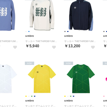
umbro
umbro
um
サッカー THETHIRDBYUMBRO 長袖フィールテックプラクティスシャツ フットボール Tシャツ トップス メンズ 男性 吸汗 （BL00 ブルー）
サッカー THETHIRDBYUMBRO 長袖フィールテックプラクティスシャツ フットボール Tシャツ トップス メンズ 男性 吸汗 （OW00 オフホワイト）
サッカー THETHIRDBYUMBRO ウィンドジャケット フットボール 上着 ジャージ メンズ 男性 ストレッチ 撥水 練習 トレ （NV00 ネイビー）
0
￥5,940
￥13,200
￥
NEW
NEW
N
umbro
umbro
um
サッカー ゲームシャツ グラフィック UF6SHS50MA （WH00 ホワイト）
サッカー ゲームシャツ グラフィック UF6SHS50MA （YL00 イエロー）
サッカー ゲームシャツ グラフィック UF6SHS50MA （GR00 グリーン）