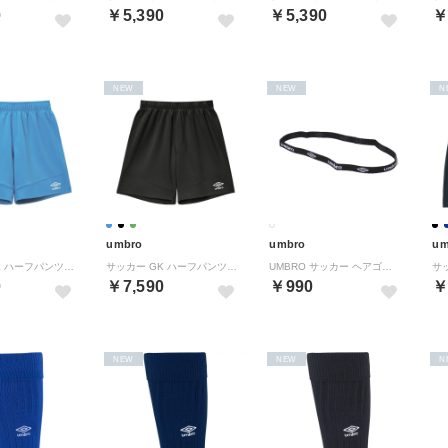
0
￥5,390
￥5,390
￥
NEW
NEW
N
umbro
umbro
um
サッカー GK ハーフパンツ UF5FHP01MA （TQ00 ターコイズ）
サッカー GK ハーフパンツ UF5FHP01MA （BK00 ブラック）
UMBRO サッカー ヘアゴム UJS7301 BKWH （BKWH）
0
￥7,590
￥990
￥
NEW
NEW
N