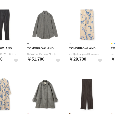
OWLAND
TOMORROWLAND
TOMORROWLAND
T
INCOTEX N35 ウーステッドフランネル スリムスラックス （15 グレー）
Salvatore Piccolo コットンストライプ レギュラーカラーロングスリーブシャツ （16 グレー系）
ne Quittez pas Shantoon Jacquard パンツ （12 アイボリー系）
00
￥51,700
￥29,700
￥