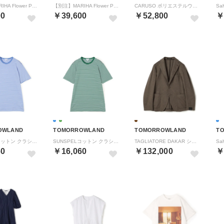
【別注】MARIHA Flower Poem 草原の虹のスカート （62 グリーン系）
【別注】MARIHA Flower Poem 草原の虹のスカート （72 ラベンダー系）
CARUSO ポリエステルウール Lポケットパンツ （79 ダークパープル）
00
￥39,600
￥52,800
￥
OWLAND
TOMORROWLAND
TOMORROWLAND
T
SUNSPELコットン クラシック ボーダーTシャツ （64 Azure Blue）
SUNSPELコットン クラシック ボーダーTシャツ （54 Bright Green）
TAGLIATORE DAKAR シングルブレステッド 2Bジャケット （44 ブラウン）
60
￥16,060
￥132,000
￥