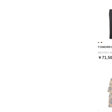
TOMORR
￥71,5