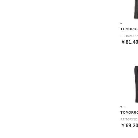
TOMORR
￥81,4
TOMORR
￥69,3