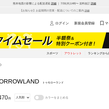
熊本地震の影響による配送遅延
詳細
｜ 7/30(木)14時〜 送料改訂
詳細
【お知らせ】お盆期間の営業・配送についてのご案内
詳細
ログイン
新規会員登録
マ
スポーツ
アウトレット
ランキングから
D
ORROWLAND
トゥモローランド
470
カラーをまとめる
件