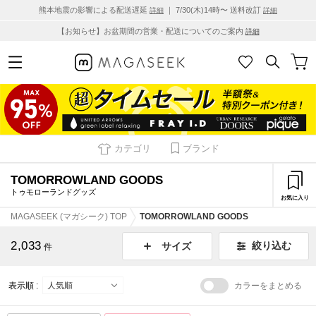
熊本地震の影響による配送遅延
｜ 7/30(木)14時〜 送料改訂
詳細
詳細
【お知らせ】お盆期間の営業・配送についてのご案内
詳細
カテゴリ
ブランド
TOMORROWLAND GOODS
トゥモローランドグッズ
お気に入り
MAGASEEK (マガシーク) TOP
TOMORROWLAND GOODS
2,033
絞り込む
サイズ
件
表示順 :
カラーをまとめる