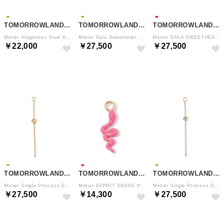
TOMORROWLAND GOODS
TOMORROWLAND GOODS
TOMORROWLAND GOODS
Metier Happiness Stud 片耳ピアス （91 ゴールド）
Metier Dala Sweetheart Plaq チャーム （92 レッド）
Metier DALA SWEETHEART STUDS 片耳ピアス （37 レッド）
￥22,000
￥27,500
￥27,500
NEW
NEW
NEW
TOMORROWLAND GOODS
TOMORROWLAND GOODS
TOMORROWLAND GOODS
Metier Single Princess Gems 片耳ピアスチャーム （92 イエロー系）
Metier ESPRIT SNAKE チャーム （35 ピンク）
Metier Single Princess Gems 片耳ピアスチャーム （92 グリーン系）
￥27,500
￥14,300
￥27,500
NEW
NEW
NEW