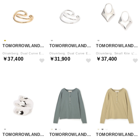
TOMORROWLAND GOODS
TOMORROWLAND GOODS
TOMORROWLAND GOODS
Otiumberg. Dual Curve Ear Cuff （91 ゴールド）
Otiumberg. Dual Curve Ear Cuff （81 シルバー）
Otiumberg. Small Kite ピアス （81 シルバー）
￥37,400
￥31,900
￥37,400
TOMORROWLAND GOODS
TOMORROWLAND GOODS
TOMORROWLAND GOODS