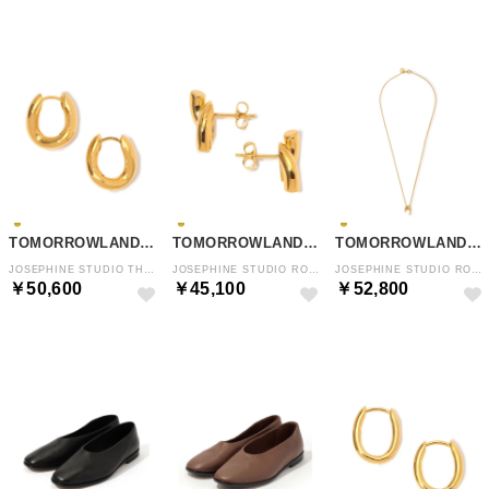
TOMORROWLAND GOODS
TOMORROWLAND GOODS
TOMORROWLAND GOODS
JOSEPHINE STUDIO THORN HOOPTINY ピアス （91 ゴールド）
JOSEPHINE STUDIO ROSESTUDS ピアス （91 ゴールド）
JOSEPHINE STUDIO ROSECHARM S ネックレス （91 ゴールド）
￥50,600
￥45,100
￥52,800