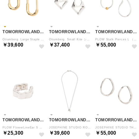
TOMORROWLAND GOODS
TOMORROWLAND GOODS
TOMORROWLAND GOODS
Otiumberg. Large Staple Hoops ゴールドピアス （91 ゴールド）
Otiumberg. Small Kite シルバー ピアス （81 シルバー）
PLOW Stalk Pierces L （82 シルバー系）
￥39,600
￥37,400
￥55,000
TOMORROWLAND GOODS
TOMORROWLAND GOODS
TOMORROWLAND GOODS
PLOW FlowerLineEar S （81 シルバー）
JOSEPHINE STUDIO ROSECHARM S ネックレス （81 シルバー）
JOSEPHINE STUDIO THORN HOOPOVAL ピアス （81 シルバー）
￥25,300
￥39,600
￥55,000