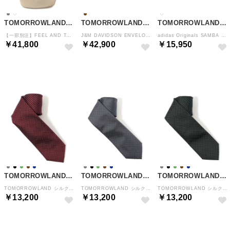
TOMORROWLAND GOODS
TOMORROWLAND GOODS
TOMORROWLAND GOODS
【一部別注】FEEL AND TASTE LILY バケットバッグ （11 オフホワイト）
J&M DAVIDSON ENVELOPE BUCKLE TIP END 25MM LEATHER レザーメッシュベルト （45 キャメル）
adidas Originals SAMBA OG スニーカー （12 ホワイト系）
￥41,800
￥42,900
￥15,950
NEW
NEW
NEW
TOMORROWLAND GOODS
TOMORROWLAND GOODS
TOMORROWLAND GOODS
TOMORROWLAND シルクマイクロピンドットネクタイ （46 ボルドー系）
TOMORROWLAND シルクマイクロピンドットネクタイ （16 グレー系）
TOMORROWLAND シルクマイクロピンドットネクタイ （58 ダークグリーン系）
￥13,200
￥13,200
￥13,200
NEW
NEW
NEW