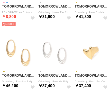
TOMORROWLAND GOODS
TOMORROWLAND GOODS
TOMORROWLAND GOODS
TOMORROWLAND カシミヤ ストール （69 ネイビー）
Otiumberg. Heart Ear Cuff （81 シルバー）
Otiumberg. Pave Double Ear Cuff （91 ゴールド）
￥8,800
￥31,900
￥41,800
68%
TOMORROWLAND GOODS
TOMORROWLAND GOODS
TOMORROWLAND GOODS
Otiumberg. Roscida Ridged Hoops ピアス （91 ゴールド）
Otiumberg. Roscida Ridged Hoops ピアス （81 シルバー）
Otiumberg. Heart Ear Cuff （91 ゴールド）
￥46,200
￥37,400
￥37,400