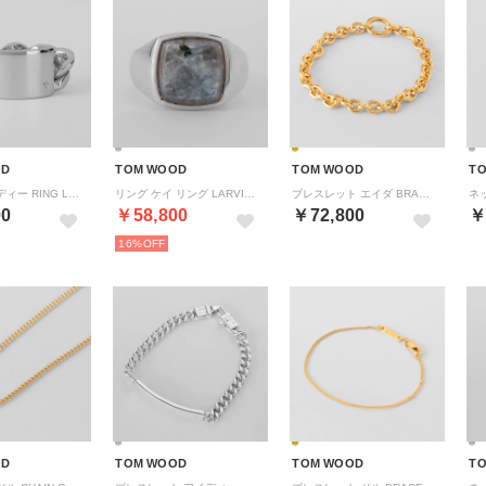
OD
TOM WOOD
TOM WOOD
T
リング アイディー RING LARGE 101605 （シルバー）
リング ケイ リング LARVIKITE 101505 （シルバー）
ブレスレット エイダ BRACELET GOLD 100001 （ゴールド）
00
￥58,800
￥72,800
￥
16%
OD
TOM WOOD
TOM WOOD
T