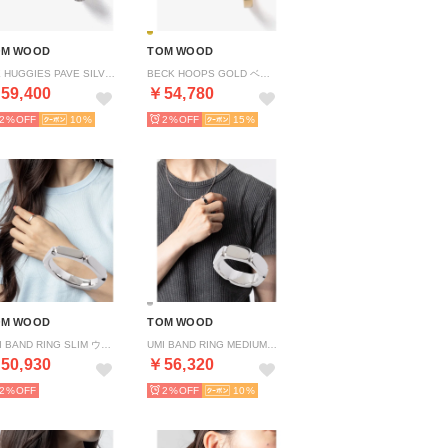
OM WOOD
TOM WOOD
ICE HUGGIES PAVE SILVER アイス ハギー （SILVER/シルバー）
BECK HOOPS GOLD ベック フープス ゴールド （GOLD/ゴールド）
59,400
￥54,780
2%
10
2%
15
OM WOOD
TOM WOOD
UMI BAND RING SLIM ウミ バンドリング （SILVER/シルバー）
UMI BAND RING MEDIUM ウミ バンドリング （SILVER/シルバー）
50,930
￥56,320
2%
2%
10