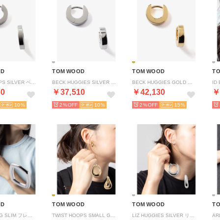
OD
TOM WOOD
TOM WOOD
T
BECK HOOPS SILVER ベック フープス シルバー （SILVER/シルバー）
BECK HUGGIES SILVER ベック ハギーズ シルバー （SILVER/シルバー）
BECK HUGGIES GOLD ベック ハギーズ ゴールド （GOLD/ゴールド）
60
￥37,510
￥42,130
￥
10
2%
10
2%
15
OD
TOM WOOD
TOM WOOD
T
FRAME RING SLIM フレームリングスリム 101541 リング （SILVER/シルバー）
TWIST HOOPS SMALL GOLD ツイストフープ スモール （GOLD/ゴールド）
LIZ HUGGIES SILVER リズ ハギーズ シルバー （SILVER/シルバー）