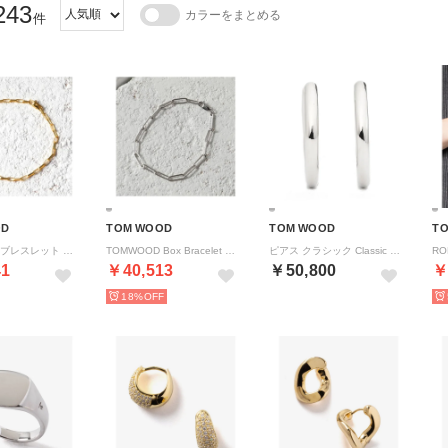
243
カラーをまとめる
件
OD
TOM WOOD
TOM WOOD
T
TOMWOOD ブレスレット Billie Bracelet Gold B100058 （ゴールド）
TOMWOOD Box Bracelet シルバー925 ブレスレット （SILVER/シルバー）
ピアス クラシック Classic Hoops Medium 100191 S925 SILVER （シルバー）
41
￥40,513
￥50,800
￥
18%