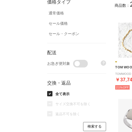
価格タイプ
商品数：
通常価格
セール価格
セール・クーポン
配送
?
お急ぎ便対象
TOM WO
￥37,7
交換・返品
21%
全て表示
サイズ交換不可を除く
返品不可を除く