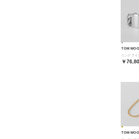
TOM WO
￥76,8
TOM WO