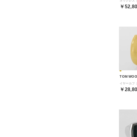
￥52,8
TOM WO
￥28,8