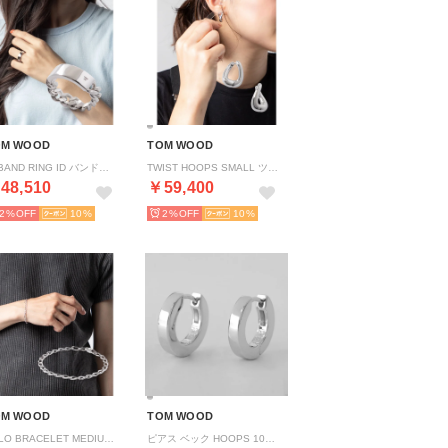
OM WOOD
TOM WOOD
ID BAND RING ID バンドリング 101586 （SILVER/シルバー）
TWIST HOOPS SMALL ツイストフープ スモール 101611 （SILVER/シルバー）
48,510
￥59,400
2%
10
2%
10
OM WOOD
TOM WOOD
ARLO BRACELET MEDIUM アルロ ブレスレット ミディアム （SILVER/シルバー）
ピアス ベック HOOPS 101595 （シルバー）