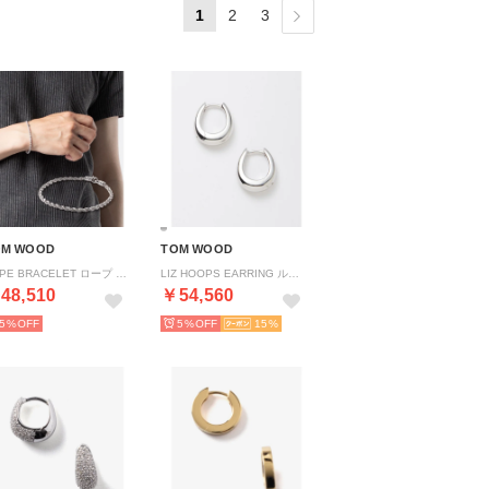
1
2
3
OM WOOD
TOM WOOD
ROPE BRACELET ロープ ブレスレット 101563 レディース （SILVER/シルバー）
LIZ HOOPS EARRING ループス ピアス 100603 （SILVER/シルバー）
48,510
￥54,560
5%
5%
15