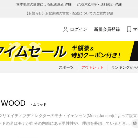
熊本地震の影響による配送遅延
詳細
｜ 7/30(木)14時〜 送料改訂
詳細
【お知らせ】お盆期間の営業・配送についてのご案内
詳細
ログイン
新規会員登録
マ
スポーツ
アウトレット
ランキングから
 WOOD
トムウッド
にクリエイティブディレクターのモナ・イェンセン(Mona Jansen)によっ
ンドの名はモナが自分の内面にある男性性や、理想を夢想しているとき
…
続