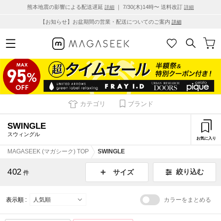
熊本地震の影響による配送遅延
｜ 7/30(木)14時〜 送料改訂
詳細
詳細
【お知らせ】お盆期間の営業・配送についてのご案内
詳細
カテゴリ
ブランド
SWINGLE
スウィングル
お気に入り
MAGASEEK (マガシーク) TOP
SWINGLE
402
絞り込む
サイズ
件
表示順 :
カラーをまとめる