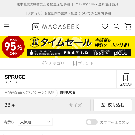
熊本地震の影響による配送遅延
｜ 7/30(木)14時〜 送料改訂
詳細
詳細
【お知らせ】お盆期間の営業・配送についてのご案内
詳細
カテゴリ
ブランド
SPRUCE
スプルス
お気に入り
MAGASEEK (マガシーク) TOP
SPRUCE
38
絞り込む
サイズ
件
表示順 :
カラーをまとめる