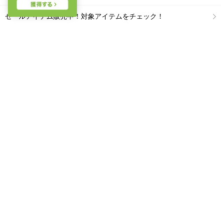
セールアイテム販売中！対象アイテムをチェック！
【2026年版】大人女子のためのデニムコーデ36選
憧れのハイブランド7選！人気インポートブランドの財布やバッ
グなど厳選してご紹介！
サービス案内