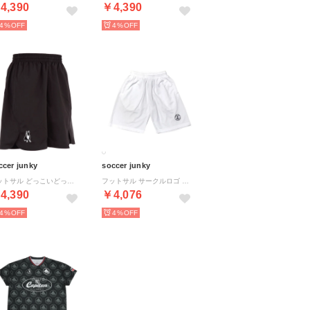
4,390
￥4,390
4%
4%
ccer junky
soccer junky
フットサル どっこいどっこい＋7ゲームパンツ CP22 （ブラック）
フットサル サークルロゴ プラパンツ SJ25A31K （1 ホワイト）
4,390
￥4,076
4%
4%