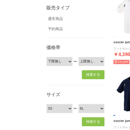
販売タイプ
通常商品
予約商品
soccer ju
価格帯
￥4,39
〜
4%
サイズ
〜
soccer ju