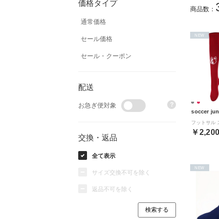
価格タイプ
商品数：
通常価格
NEW
セール価格
セール・クーポン
配送
?
お急ぎ便対象
soccer ju
￥2,20
交換・返品
全て表示
NEW
サイズ交換不可を除く
返品不可を除く