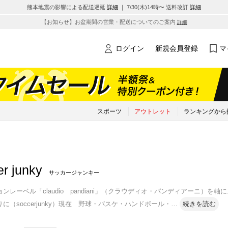
熊本地震の影響による配送遅延
詳細
｜ 7/30(木)14時〜 送料改訂
詳細
【お知らせ】お盆期間の営業・配送についてのご案内
詳細
ログイン
新規会員登録
マ
スポーツ
アウトレット
ランキングから
er junky
サッカージャンキー
ンレーベル「claudio pandiani」（クラウディオ・パンディアーニ）
に（soccerjunky）現在 野球・バスケ・ハンドボール・
…
続きを読む