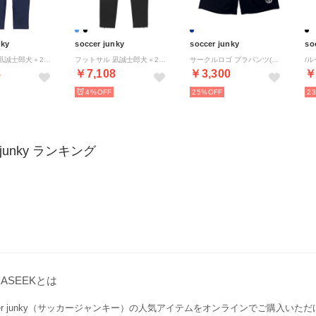
nky
soccer junky
soccer junky
so
フットサル 凪誠士郎犬＋251 ストレッチトレーニン （ネイビー）
フットサル 凪誠士郎犬＋251 ストレッチトレーニン （ブラック）
サークルロゴ プラパンツ(PRACTICE PANTS CIRCLE LOGO) （ネイビー）
8
￥7,108
￥3,300
￥
4%
25%
2
r junky ランキング
GASEEKとは
cer junky（サッカージャンキー）の人気アイテムをオンラインでご購入いた