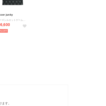
ccer junky
/ルーズシルエットゲームシャツ Ballond’or+10(LOOSE SILHOUETTE GAME SHIRT) （ブラック）
6,600
3%
だけます。