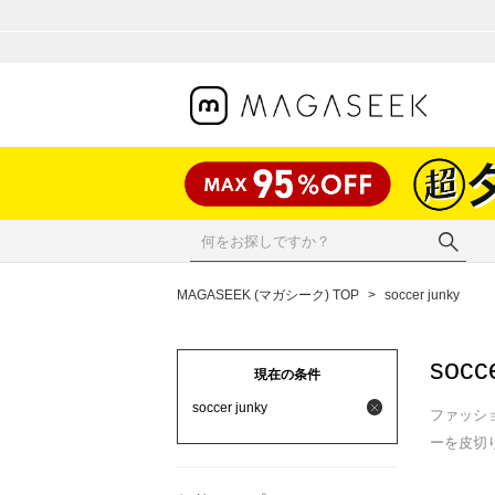
MAGASEEK (マガシーク) TOP
>
soccer junky
socc
現在の条件
soccer junky
ファッショ
ーを皮切り