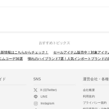
おすすめトピックス
】最新情報はこちらからチェック！
セールアイテム販売中！対象アイテ
ニムコーデ36選
憧れのハイブランド7選！人気インポートブランドの
イド
SNS
運営会社・各種
X (旧Twitter)
会社概要
利用規約
LINE
プライバシー規約
Instagram
特定商取引・古物