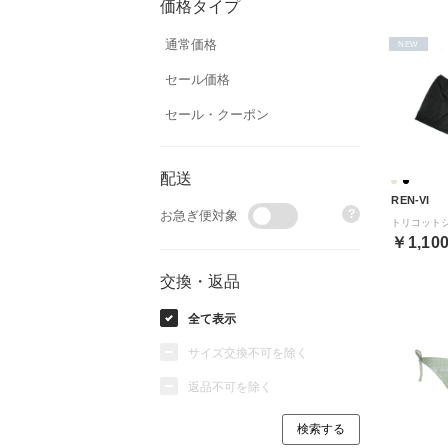
価格タイプ
通常価格
NEW
セール価格
セール・クーポン
配送
REN-VI
?
お急ぎ便対象
￥1,10
交換・返品
全て表示
サイズ交換不可を除く
返品不可を除く