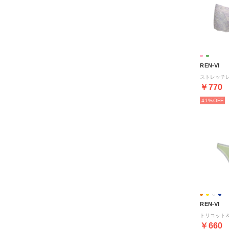
REN-VI
￥770
41%
REN-VI
￥660