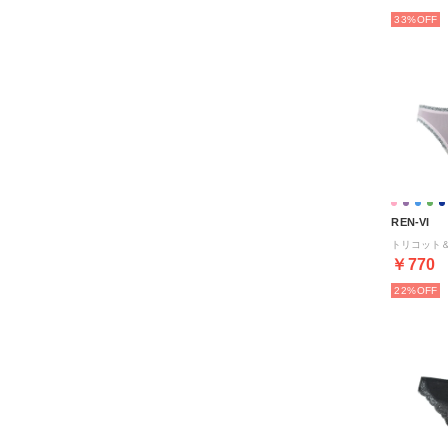
33%
REN-VI
￥770
22%