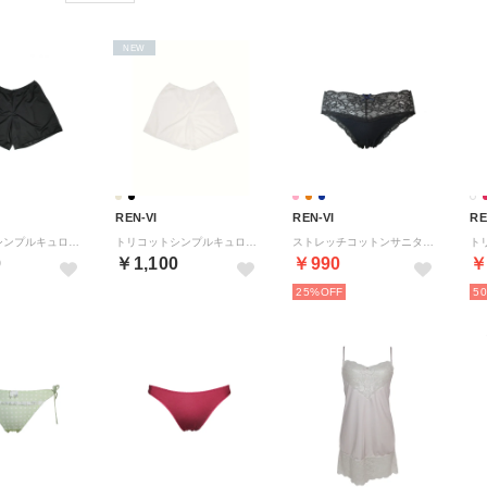
NEW
REN-VI
REN-VI
RE
トリコットシンプルキュロットペチコート （ブラック）
トリコットシンプルキュロットペチコート （シルキーベージュ）
ストレッチコットンサニタリーショーツ 【返品不可商品】 （紺）
0
￥1,100
￥990
￥
25%
5