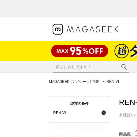
MAGASEEK (マガシーク) TOP
>
REN-VI
REN-
現在の条件
REN-VI
女性はいつ
商品数：