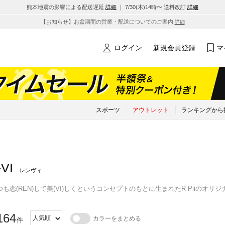
熊本地震の影響による配送遅延
詳細
｜ 7/30(木)14時〜 送料改訂
詳細
【お知らせ】お盆期間の営業・配送についてのご案内
詳細
ログイン
新規会員登録
マ
スポーツ
アウトレット
ランキングから
VI
レンヴィ
も恋(REN)して美(VI)しくというコンセプトのもとに生まれたR Piiのオリ
164
カラーをまとめる
件