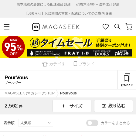
熊本地震の影響による配送遅延
｜ 7/30(木)14時〜 送料改訂
詳細
詳細
【お知らせ】お盆期間の営業・配送についてのご案内
詳細
カテゴリ
ブランド
PourVous
プールヴー
お気に入り
MAGASEEK (マガシーク) TOP
PourVous
2,562
絞り込む
サイズ
件
表示順 :
カラーをまとめる