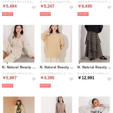
コーデュロイスリットスカート （ダークブラウン1）
ダンボールフォルムパーカー （ブラウン）
フェイレザーハーフパンツ （ブラック）
￥5,494
￥5,247
￥6,495
50%
50%
50%
N. Natural Beauty Basic*
N. Natural Beauty Basic*
N. Natural Beauty Basic*
ミックスカラーチュニック＆ショートカーデ差込 （ベージュ2）
メランジVネックニット （イエローミックス2）
ランダムティアードチェックスカート （ブルーチェック2）
￥5,997
￥4,395
￥12,991
60%
60%