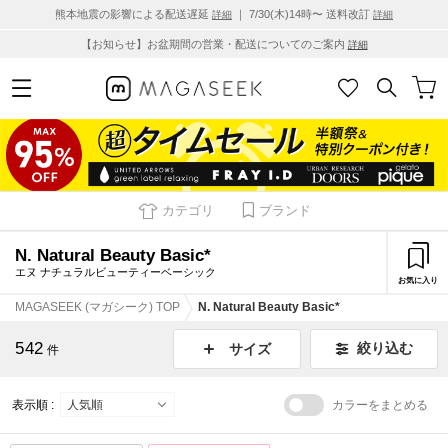
熊本地震の影響による配送遅延
｜ 7/30(木)14時〜 送料改訂
詳細
詳細
【お知らせ】お盆期間の営業・配送についてのご案内
詳細
カテゴリ
ブランド
N. Natural Beauty Basic*
エヌ ナチュラルビューティーベーシック
お気に入り
MAGASEEK (マガシーク) TOP
N. Natural Beauty Basic*
542
絞り込む
サイズ
件
表示順 :
カラーをまとめる