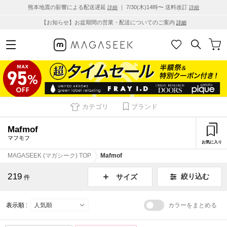
熊本地震の影響による配送遅延
｜ 7/30(木)14時〜 送料改訂
詳細
詳細
【お知らせ】お盆期間の営業・配送についてのご案内
詳細
カテゴリ
ブランド
Mafmof
マフモフ
お気に入り
MAGASEEK (マガシーク) TOP
Mafmof
219
絞り込む
サイズ
件
表示順 :
カラーをまとめる