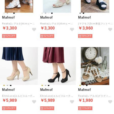
Mafmof
Mafmof
Mafmof
Realta(レアルタ)4cmヒールシアーフリルサンダル （シルバー）
Realta(レアルタ)4cmヒールシアーフリルサンダル （ベージュ）
(マフモフ)5cm厚底フットベッドソールビジューバックルスポーツサンダル （ブラック）
￥3,300
￥3,300
￥3,960
52%
52%
50%
Mafmof
Mafmof
Mafmof
ElvisLuce(エルビスルーチェ)11cmヒールパールストラップオケージョンパンプス （ゴールド・ラメ）
ElvisLuce(エルビスルーチェ)11cmヒールパールストラップオケージョンパンプス （ブラック・ラメ）
Realta(レアルタ)グラディエーターストラップフラットサンダル （ゴールド）
￥5,989
￥5,989
￥1,980
13%
13%
71%