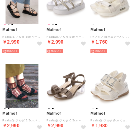
Mafmof
Mafmof
Mafmof
Realta(レアルタ)3cmソールキラキララインストーンストラップサンダル （ブラック）
Realta(レアルタ)3cmソールキラキララインストーンストラップサンダル （シルバー）
(マフモフ)8cmエアー入りフラットクッショニングソールスポーツサンダル （ホワイト）
￥2,990
￥2,990
￥1,760
56%
56%
80%
Mafmof
Mafmof
Mafmof
Realta(レアルタ)5.5cmパールクリアヒールギャザーサンダル （ブラック）
Realta(レアルタ)5.5cmパールクリアヒールギャザーサンダル （グレージュ・ゴールド）
Realta(レアルタ)9cmウェッジソールジュエリーバックルスニーカーソールサンダル （ホワイト）
￥2,990
￥2,990
￥1,980