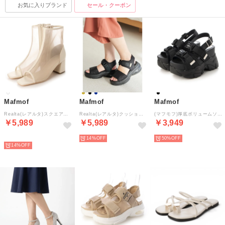
お気に入りブランド
セール・クーポン
Mafmof
Mafmof
Mafmof
Realta(レアルタ)スクエアトゥメッシュブーツサンダル （アイボリー・レース）
Realta(レアルタ)クッショニングソール厚底エアー底スポーツサンダル （ブラック・ブラックソール）
(マフモフ)厚底ボリュームソールスポーツサンダル （ブラック）
￥5,989
￥5,989
￥3,949
SELECT
14%
50%
14%