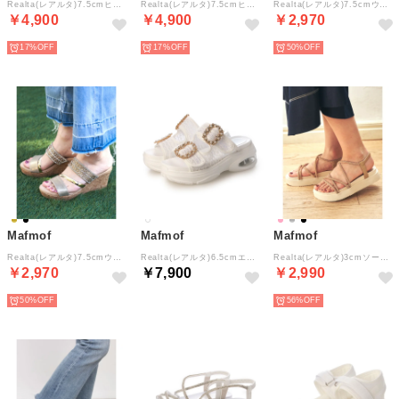
Realta(レアルタ)7.5cmヒールバックリボンパンプス （ホワイト・PU）
Realta(レアルタ)7.5cmヒールバックリボンパンプス （ブラック・ドークレ）
Realta(レアルタ)7.5cmウェッジソールキラキラビジューミュールサンダル （ブラック）
￥4,900
￥4,900
￥2,970
17%
17%
50%
Mafmof
Mafmof
Mafmof
Realta(レアルタ)7.5cmウェッジソールキラキラビジューミュールサンダル （ゴールド）
Realta(レアルタ)6.5cmエアー入りクッショニングソールパールビジューバックルスポーツサンダル （ホワイト）
Realta(レアルタ)3cmソールキラキララインストーンストラップサンダル （ピンクゴールド）
￥2,970
￥7,900
￥2,990
50%
56%