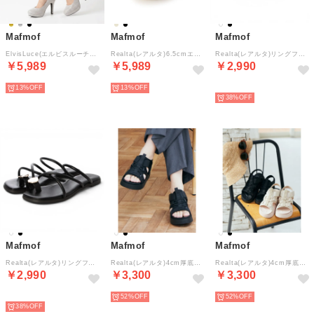
Mafmof
Mafmof
Mafmof
ElvisLuce(エルビスルーチェ)11cmヒールパールストラップオケージョンパンプス （シルバー・ラメ）
Realta(レアルタ)6.5cmエアー入りクッショニングソールチュールスポーツサンダル （ベージュ）
Realta(レアルタ)リングフラットトングサンダル （アイボリー・PU）
￥5,989
￥5,989
￥2,990
13%
13%
NEW
38%
Mafmof
Mafmof
Mafmof
Realta(レアルタ)リングフラットトングサンダル （ブラック・PU）
Realta(レアルタ)4cm厚底フットベッドソールスポーツサンダル （ブラック）
Realta(レアルタ)4cm厚底フットベッドソールスポーツサンダル （アイボリー・PU）
￥2,990
￥3,300
￥3,300
NEW
52%
52%
38%