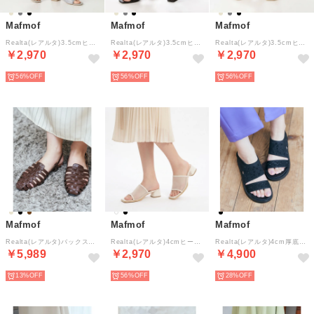
Mafmof
Mafmof
Mafmof
Realta(レアルタ)3.5cmヒールシフォンギャザーミュールサンダル （グレー）
Realta(レアルタ)3.5cmヒールシフォンギャザーミュールサンダル （ブラック）
Realta(レアルタ)3.5cmヒールシフォンギャザーミュールサンダル （ベージュ）
￥2,970
￥2,970
￥2,970
56%
56%
56%
Mafmof
Mafmof
Mafmof
Realta(レアルタ)バックストラップフラットグルカサンダル （ダークブラウン）
Realta(レアルタ)4cmヒールシアーメッシュサンダル （アイボリー）
Realta(レアルタ)4cm厚底フットベッドソールキラキラニットサンダル （ブラック）
￥5,989
￥2,970
￥4,900
13%
56%
28%