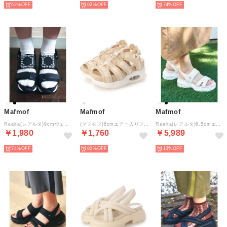
62%
62%
74%
Mafmof
Mafmof
Mafmof
Realta(レアルタ)9cmウェッジソールジュエリーバックルスニーカーソールサンダル （ブラック）
(マフモフ)8cmエアー入りフラットクッショニングソールスポーツサンダル （ベージュ）
Realta(レアルタ)6.5cmエアー入りクッショニングソールパデットスポーツサンダル （アイボリー）
￥1,980
￥1,760
￥5,989
74%
80%
13%