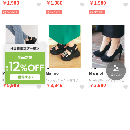
￥1,980
￥1,980
￥1,980
71%
71%
71%
Mafmof
Mafmof
Mafmof
Realta(レアルタ)6.5cmエアー入りクッショニングソールチュールスポーツサンダル （ブラック）
(マフモフ)10.5cm厚底ボリュームソールバックルベルクロダッドスポーツサンダル （ブラック）
MiminyPiminy(ミミニーピミニー)10cmピンヒールシンプルストームパンプス （ブラック・ドークレ）
￥5,989
￥3,949
￥3,990
13%
50%
19%