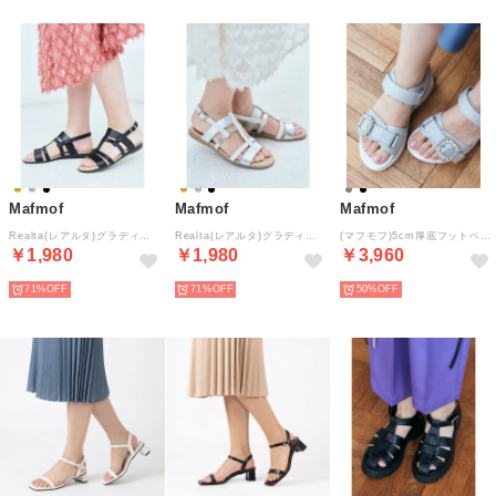
Mafmof
Mafmof
Mafmof
Realta(レアルタ)グラディエーターストラップフラットサンダル （ブラック）
Realta(レアルタ)グラディエーターストラップフラットサンダル （シルバー）
(マフモフ)5cm厚底フットベッドソールビジューバックルスポーツサンダル （ライトグレー）
￥1,980
￥1,980
￥3,960
71%
71%
50%