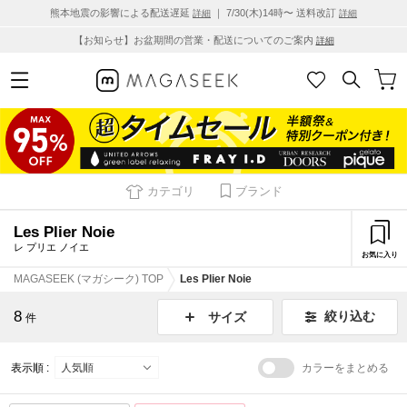
熊本地震の影響による配送遅延
｜ 7/30(木)14時〜 送料改訂
詳細
詳細
【お知らせ】お盆期間の営業・配送についてのご案内
詳細
カテゴリ
ブランド
Les Plier Noie
レ プリエ ノイエ
お気に入り
MAGASEEK (マガシーク) TOP
Les Plier Noie
8
絞り込む
サイズ
件
表示順 :
カラーをまとめる