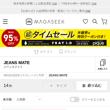
熊本地震の影響による配送遅延
｜ 7/30(木)14時〜 送料改訂
詳細
詳細
【お知らせ】お盆期間の営業・配送についてのご案内
詳細
カテゴリ
ブランド
JEANS MATE
ジーンズメイト
お気に入り
MAGASEEK (マガシーク) TOP
JEANS MATE
14
絞り込む
サイズ
件
表示順 :
カラーをまとめる