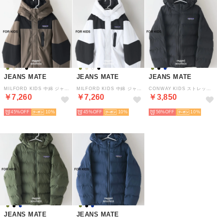
JEANS MATE
JEANS MATE
JEANS MATE
MILFORD KIDS 中綿 ジャケット キッズ RAGGED MOUNTAIN ラギッドマウンテン （カーキ）ミルフォード 防風 撥水 切替 デザイン 無地
MILFORD KIDS 中綿 ジャケット キッズ RAGGED MOUNTAIN ラギッドマウンテン （ホワイト）ミルフォード 防風 撥水 切替 デザイン 無地
CONWAY KIDS ストレッチ 中綿 ジャケット キッズ RAGGED MOUNTAIN ラギッドマウンテン （ブラック）防寒 撥水 シンプル
￥7,260
￥7,260
￥3,850
45%
10
45%
10
56%
10
JEANS MATE
JEANS MATE