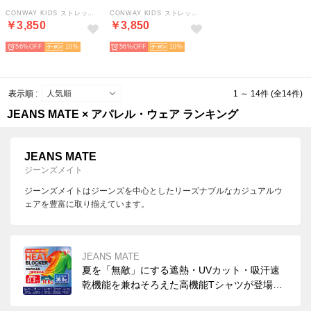
CONWAY KIDS ストレッチ 中綿 ジャケット キッズ RAGGED MOUNTAIN ラギッドマウンテン （カーキ）防寒 撥水 シンプル
CONWAY KIDS ストレッチ 中綿 ジャケット キッズ RAGGED MOUNTAIN ラギッドマウンテン （ネービー）防寒 撥水 シンプル
￥3,850
￥3,850
56%
10
56%
10
表示順 :
1 ～ 14件 (全14件)
JEANS MATE × アパレル・ウェア ランキング
JEANS MATE
ジーンズメイト
ジーンズメイトはジーンズを中心としたリーズナブルなカジュアルウ
ェアを豊富に取り揃えています。
JEANS MATE
夏を「無敵」にする遮熱・UVカット・吸汗速
乾機能を兼ねそろえた高機能Tシャツが登場。
まるで「着る日傘」です！イージーケアでコッ