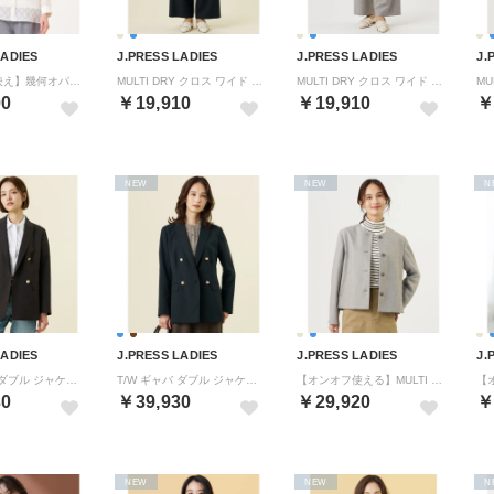
LADIES
J.PRESS LADIES
J.PRESS LADIES
J.
【一枚で着映え】幾何オパール バンドカラー シャツ ブラウス （エクリュ系）
MULTI DRY クロス ワイド パンツ （ネイビー系）
MULTI DRY クロス ワイド パンツ （グレージュ系）
00
￥19,910
￥19,910
￥
NEW
NEW
N
LADIES
J.PRESS LADIES
J.PRESS LADIES
J.
T/W ギャバ ダブル ジャケット （ブラウン系）
T/W ギャバ ダブル ジャケット （ネイビー系）
【オンオフ使える】MULTI DRY クロス ノーカラー ジャケット （グレージュ系）
30
￥39,930
￥29,920
￥
NEW
NEW
N