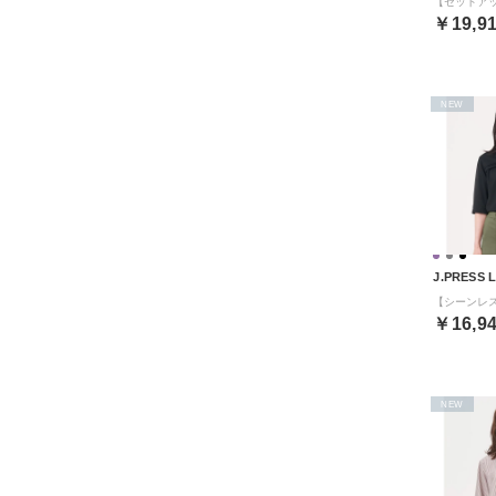
￥19,9
NEW
J.PRESS 
￥16,9
NEW