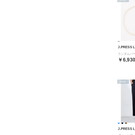
J.PRESS 
￥6,93
NEW
J.PRESS 