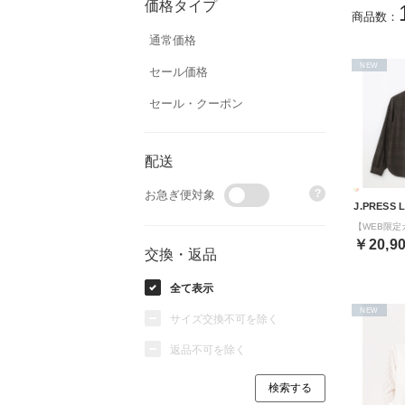
価格タイプ
商品数：
通常価格
NEW
セール価格
セール・クーポン
配送
?
お急ぎ便対象
J.PRESS 
￥20,9
交換・返品
全て表示
NEW
サイズ交換不可を除く
返品不可を除く