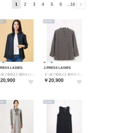
1
2
3
4
5
6
...16
EW
NEW
PRESS LADIES
J.PRESS LADIES
【一枚で着映え】幾何オパール バンドカラー シャツ ブラウス （ネイビー系）
【一枚で着映え】幾何オパール バンドカラー シャツ ブラウス （グレー系）
20,900
￥20,900
EW
NEW