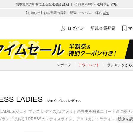
熊本地震の影響による配送遅延
詳細
｜ 7/30(木)14時〜 送料改訂
詳細
【お知らせ】お盆期間の営業・配送についてのご案内
詳細
ログイン
新規会員登録
マ
スポーツ
アウトレット
ランキングから
ESS LADIES
ジェイ プレス レディス
SS LADIES(ジェイ プレス レディス)はアメリカの歴史を彩るエリート達
ブランドであるJ.PRESSのレディスライン。アメリカントラディ
…
続きを