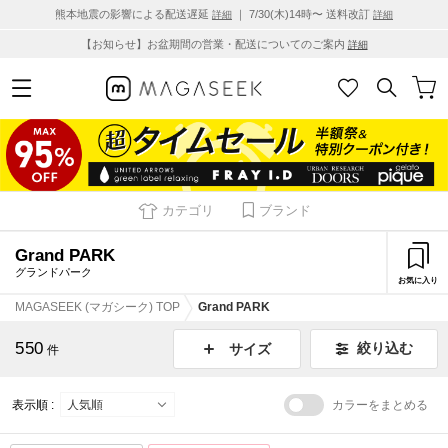
熊本地震の影響による配送遅延
｜ 7/30(木)14時〜 送料改訂
詳細
詳細
【お知らせ】お盆期間の営業・配送についてのご案内
詳細
カテゴリ
ブランド
Grand PARK
グランドパーク
お気に入り
MAGASEEK (マガシーク) TOP
Grand PARK
550
絞り込む
サイズ
件
表示順 :
カラーをまとめる