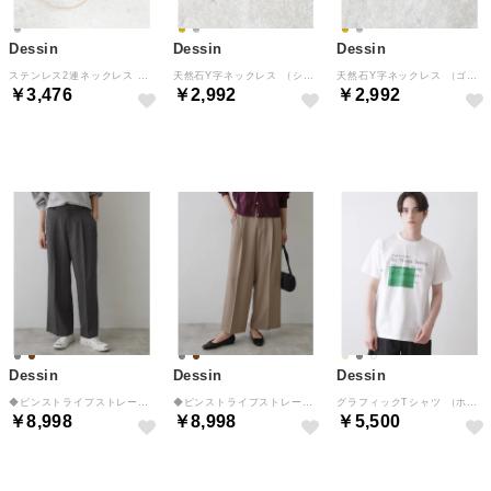
Dessin
Dessin
Dessin
ステンレス2連ネックレス （シルバー(506)）
天然石Y字ネックレス （シルバー(006)）
天然石Y字ネックレス （ゴールド(007)）
￥3,476
￥2,992
￥2,992
NEW
NEW
NEW
Dessin
Dessin
Dessin
◆ピンストライプストレートパンツ （チャコールグレー(314)）
◆ピンストライプストレートパンツ （トープ(354)）
グラフィックTシャツ （ホワイト(602)）
￥8,998
￥8,998
￥5,500
NEW
NEW
NEW