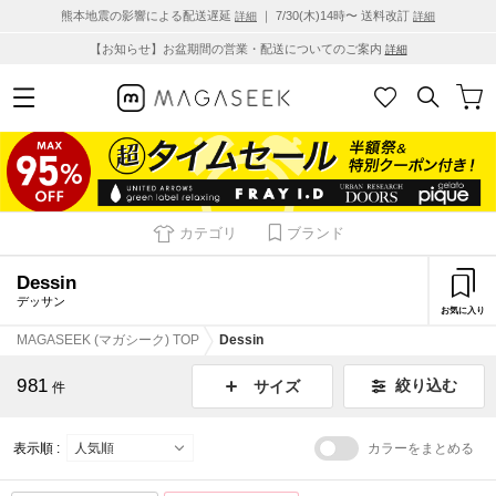
熊本地震の影響による配送遅延
｜ 7/30(木)14時〜 送料改訂
詳細
詳細
【お知らせ】お盆期間の営業・配送についてのご案内
詳細
カテゴリ
ブランド
Dessin
デッサン
お気に入り
MAGASEEK (マガシーク) TOP
Dessin
981
絞り込む
サイズ
件
表示順 :
カラーをまとめる