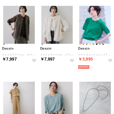
Dessin
Dessin
Dessin
フェイクファージレ （チャコールグレー(014)）
フェイクファージレ （アイボリー(004)）
ブリーズコットンニットT （グリーン(022)）
￥7,997
￥7,997
￥3,995
NEW
NEW
20%