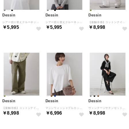
Dessin
Dessin
Dessin
シアー切り替えクルーネックカットソー （ホワイト(002)）
シアー切り替えクルーネックカットソー （グレー(012)）
【接触冷感】コットンナイロン ペインターパンツ （ホワイト(002)）
￥5,995
￥5,995
￥8,998
予約
予約
予約
Dessin
Dessin
Dessin
【接触冷感】コットンナイロン ペインターパンツ （カーキ(027)）
マシンウォッシャブルカットジャカードプルオーバー （オフホワイト(003)）
ヴィンテージサテンセットアップ （ブラック(019)）
￥8,998
￥6,996
￥8,998
予約
NEW
NEW