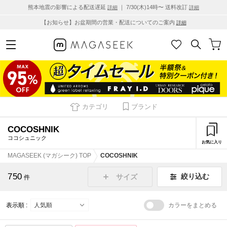
熊本地震の影響による配送遅延
｜ 7/30(木)14時〜 送料改訂
詳細
詳細
【お知らせ】お盆期間の営業・配送についてのご案内
詳細
カテゴリ
ブランド
COCOSHNIK
ココシュニック
お気に入り
MAGASEEK (マガシーク) TOP
COCOSHNIK
750
絞り込む
サイズ
件
表示順 :
カラーをまとめる