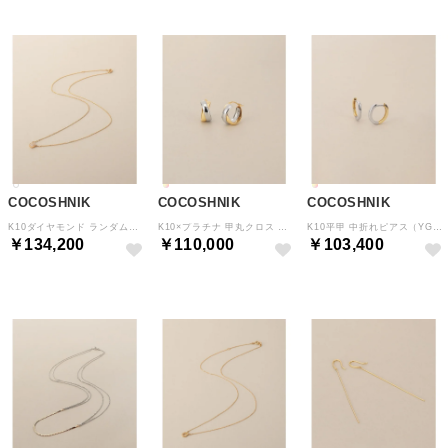
COCOSHNIK
COCOSHNIK
COCOSHNIK
K10ダイヤモンド ランダムパヴェクッション ネックレス （イエローゴールド(104)）
K10×プラチナ 甲丸クロス フープピアス小 （イエローゴールド×プラチナ(700)）
K10平甲 中折れピアス（YG×WG） （イエロー×ホワイトゴールド(400)）
￥134,200
￥110,000
￥103,400