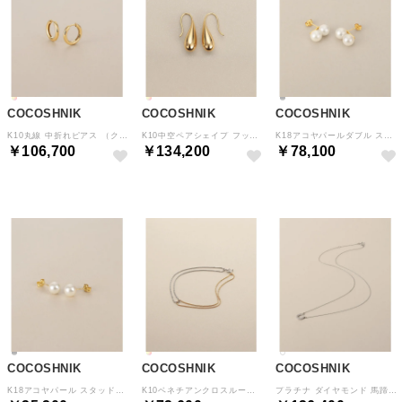
COCOSHNIK
COCOSHNIK
COCOSHNIK
K10丸線 中折れピアス （クリスタル/透明(100)）
K10中空ペアシェイプ フックピアス （クリスタル/透明(100)）
K18アコヤパールダブル スタッドピアス （シルバー(106)）
￥106,700
￥134,200
￥78,100
COCOSHNIK
COCOSHNIK
COCOSHNIK
K18アコヤパール スタッドピアス （シルバー(106)）
K10ベネチアンクロスループ ブレスレット（YG×WG） （イエロー×ホワイトゴールド(400)）
プラチナ ダイヤモンド 馬蹄モチーフ ネックレス大 （プラチナ(904)）