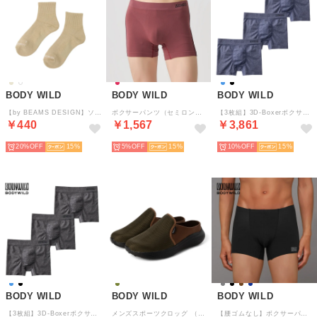
BODY WILD
BODY WILD
BODY WILD
【by BEAMS DESIGN】ソックス （モクベージュ）
ボクサーパンツ（セミロング） 【返品不可商品】 （ダークレッド）
【3枚組】3D-Boxerボクサーパンツ（前とじ） 【返品不可商品】 （ディープブルー）
￥440
￥1,567
￥3,861
20%
15
5%
15
10%
15
BODY WILD
BODY WILD
BODY WILD
【3枚組】3D-Boxerボクサーパンツ（前とじ） 【返品不可商品】 （ブラックモク）
メンズスポーツクロッグ （KHK）
【腰ゴムなし】ボクサーパンツ（前とじ）【返品不可商品】 （ブラック）