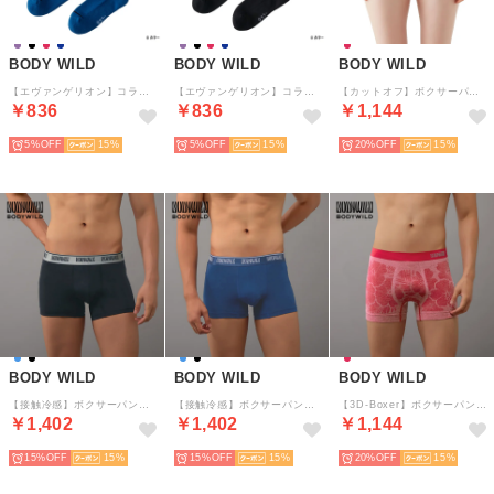
BODY WILD
BODY WILD
BODY WILD
【エヴァンゲリオン】コラボソックス クルー丈 （ネービー）
【エヴァンゲリオン】コラボソックス クルー丈 （ブラック）
【カットオフ】ボクサーパンツ（無地） 【返品不可商品】 （ココア）
￥836
￥836
￥1,144
5%
15
5%
15
20%
15
BODY WILD
BODY WILD
BODY WILD
【接触冷感】ボクサーパンツ（前とじ） 【返品不可商品】 （ブラック）
【接触冷感】ボクサーパンツ（前とじ） 【返品不可商品】 （ネービーブルー）
【3D-Boxer】ボクサーパンツ（前とじ） 【返品不可商品】 （ダークレッド）
￥1,402
￥1,402
￥1,144
15%
15
15%
15
20%
15