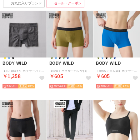
お気に入りブランド
セール・クーポン
BODY WILD
BODY WILD
BODY WILD
【3D-Boxer】ボクサーパンツ（前とじ）【返品不可商品】 （ブラックモク）
【綿混】ボクサーパンツ(前あき) 【返品不可商品】 （マスタードカーキ）
【綿混/デニム調】ボクサーパンツ（前あき） 【返品不可商品】 （ライトブルー）
￥1,358
￥605
￥605
5%
15
50%
15
50%
15