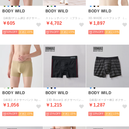
BODY WILD
BODY WILD
BODY WILD
【綿混/デニム調】ボクサーパンツ（前あき） 【返品不可商品】 （ブラック）
ストレッチパンツ （ブラック）
3D-MADE ハーフトップ （ブラック）
￥605
￥4,702
￥1,897
50%
15
5%
15
25%
15
BODY WILD
BODY WILD
BODY WILD
【綿混】ボクサーパンツ by BEAMS DESIGN サウナコレクション 【返品不可商品】 （クリアベージュ）
【3D-Boxer】ボクサーパンツ（前とじ）【返品不可商品】 （ブラック）
【綿混/ボーダー柄】ボクサーパンツ（前あき） 【返品不可商品】 （ブラック）
￥1,056
￥1,215
￥1,287
40%
15
15%
15
10%
15