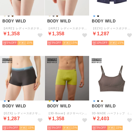
BODY WILD
BODY WILD
BODY WILD
【AIRZ】レディースボクサーパンツ【返品不可商品】 （マルシェブラウン）
【AIRZ】レディースボクサーパンツ【返品不可商品】 （プリマベージュ）
【EZX】レディースボクサーパンツ【返品不可商品】 （インクブルー）
￥1,358
￥1,358
￥1,287
5%
15
5%
15
10%
15
BODY WILD
BODY WILD
BODY WILD
【EZX】レディースボクサーパンツ【返品不可商品】 （ブラック）
【3D-Boxer】ボクサーパンツ（前とじ）【返品不可商品】 （カナリーイエロー）
3D-MADE ハーフトップ （モカ）
￥1,287
￥1,358
￥2,403
10%
15
5%
15
5%
15