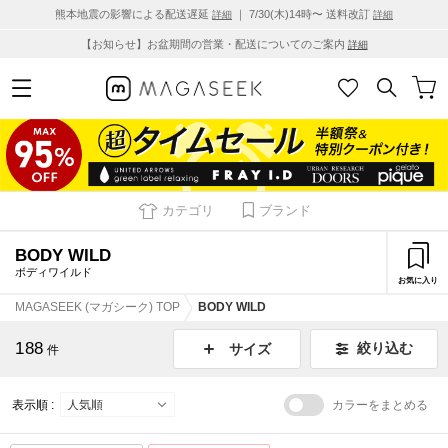
熊本地震の影響による配送遅延
｜ 7/30(木)14時〜 送料改訂
詳細
詳細
【お知らせ】お盆期間の営業・配送についてのご案内
詳細
カテゴリ
ブランド
BODY WILD
ボディワイルド
お気に入り
MAGASEEK (マガシーク) TOP
BODY WILD
188
絞り込む
サイズ
件
表示順 :
カラーをまとめる