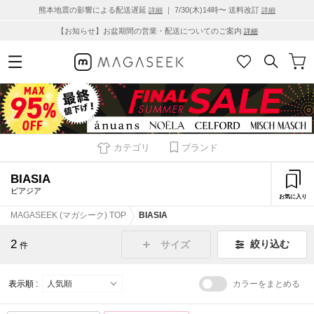
熊本地震の影響による配送遅延
｜ 7/30(木)14時〜 送料改訂
詳細
詳細
【お知らせ】お盆期間の営業・配送についてのご案内
詳細
カテゴリ
ブランド
BIASIA
ビアジア
お気に入り
MAGASEEK (マガシーク) TOP
BIASIA
2
絞り込む
サイズ
件
表示順 :
カラーをまとめる