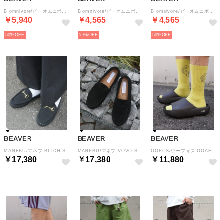
B omnivore/ビーオムニボー アサーメンポロシャツ WOMEN'S （ネイビー）
B omnivore/ビーオムニボー 天竺ボーダーワイドTEE WOMEN'S （グレー）
B omnivore/ビーオムニボー 天竺ボーダーワイドTEE WOMEN'S （ブルー）
￥5,940
￥4,565
￥4,565
50%
50%
50%
BEAVER
BEAVER
BEAVER
MANEBU/マネブ BITCH SLIPPER SUEDE ビットローファースリッパ スエード ユニセックス （ブラック）
MANEBU/マネブ VOVO SUEDE ローファー スエード メンズ （ブラック）
OOFOS/ウーフォス OOAHH+ ウーアープラス リカバリーサンダル ユニセックス （ブラック）
￥17,380
￥17,380
￥11,880