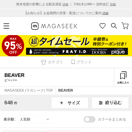
熊本地震の影響による配送遅延
｜ 7/30(木)14時〜 送料改訂
詳細
詳細
【お知らせ】お盆期間の営業・配送についてのご案内
詳細
カテゴリ
ブランド
BEAVER
ビーバー
お気に入り
MAGASEEK (マガシーク) TOP
BEAVER
648
絞り込む
サイズ
件
表示順 :
カラーをまとめる