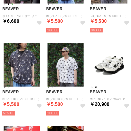
BEAVER
BEAVER
BEAVER
珍々軒×BEAVER別注 珍々軒コラボTシャツ （グリーン）
BO／CAT S／S SHIRT （アイボリー2）
BO／CAT S／S SHIRT （チャコール）
￥6,600
￥5,500
￥5,500
50%
50%
BEAVER
BEAVER
BEAVER
BO／DOG S／S SHIRT （チャコール）
BO／DOG S／S SHIRT （オフホワイト3）
MIZUNO/ミズノ WAVE PROPHECY STRAP （ホワイト）
￥5,500
￥5,500
￥20,900
50%
50%