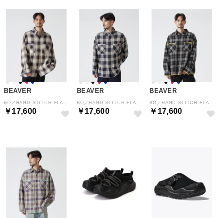
BEAVER
BEAVER
BEAVER
BO／HAND STITCH FLANNEL （ナチュラル4）
BO／HAND STITCH FLANNEL （ネイビー）
BO／HAND STITCH FLANNEL （ブラック）
￥17,600
￥17,600
￥17,600