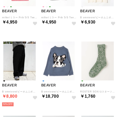
BEAVER
BEAVER
BEAVER
miller/ミラー Prib 5/S Tee （ダークピンク4）
miller/ミラー Prib 5/S Tee （ライム4）
B omnivore/ビーオムニボー 天竺ピグメント ワンポイント フラワー刺繍 S/S TEE （アイボリー2）
￥4,950
￥4,950
￥6,930
BEAVER
BEAVER
BEAVER
B omnivore/ビーオムニボー RIPSTOP BELT PANTS リップストップベルトパンツ （ブラック）
B omnivore/ビーオムニボー DOG KNIT （ブルー）
ROSTER SOX/ロスターソックス B MIX SOCKS メンズ レディース （ライトグリーン）
￥8,800
￥18,700
￥1,760
50%