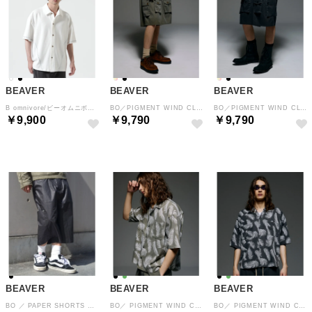
BEAVER
BEAVER
BEAVER
B omnivore/ビーオムニボー STITCH S/S SHIRT ステッチシャツ （ホワイト）
BO／PIGMENT WIND CLOTH W CARGO （ワイン5）
BO／PIGMENT WIND CLOTH W CARGO （ブラック）
￥9,900
￥9,790
￥9,790
BEAVER
BEAVER
BEAVER
BO ／ PAPER SHORTS （ブラック）
BO／ PIGMENT WIND CLOTH SHIRT （オリーブ）
BO／ PIGMENT WIND CLOTH SHIRT （ブラック）