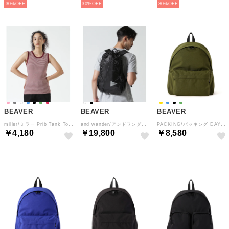
30%
30%
30%
BEAVER
BEAVER
BEAVER
miller/ミラー Prib Tank Top リブタンクトップ （アズキ4）
and wander/アンドワンダー sil daypack （ブラック）
PACKING/パッキング DAY PACK デイパック PA－063 （オリーブ）
￥4,180
￥19,800
￥8,580