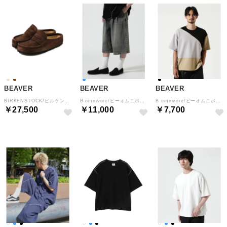
BEAVER
BEAVER
BEAVER
BIRKENSTOCK/ビルケンシュトック Naples Wrapped ネープルズ ラップ 1029710 （カフェ3）
B omnivore/ビーオムニボー TUCK DENIM SHORTS タックデニムショーツ （ブルー）
B omnivore/ビーオムニボー PANEL TEE パネル切り替えTEE （ブラック）
￥27,500
￥11,000
￥7,700