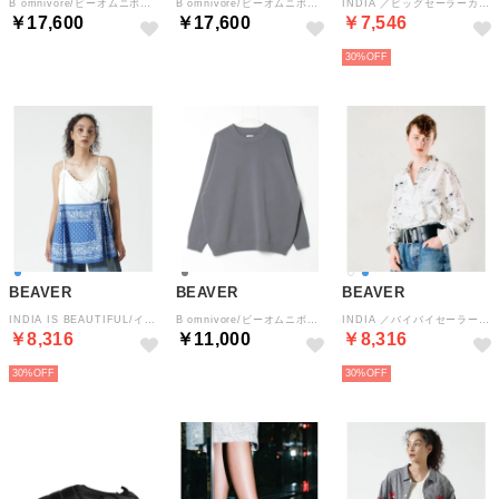
B omnivore/ビーオムニボー HANDSTITCH DENIM SHIRT 2 （ブルー）
B omnivore/ビーオムニボー HANDSTITCH DENIM SHIRT 2 （ブラック）
INDIA ／ビッグセーラーカラーブラウス （ホワイト）
￥17,600
￥17,600
￥7,546
30%
BEAVER
BEAVER
BEAVER
INDIA IS BEAUTIFUL/インディアイズビューティフル バンダナレイヤーオーバーキャミ （ブルー）
B omnivore/ビーオムニボー SIMPLE KNIT TOP （チャコール）
INDIA ／バイバイセーラーロングスリーブシャツ （ホワイト）
￥8,316
￥11,000
￥8,316
30%
30%