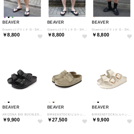
BEAVER
BEAVER
BEAVER
Gramicci/グラミチ G－SHORT G101－OGT （パープル）
Gramicci/グラミチ G－SHORT PIGMENT DYE G4SM－P123 （マスタード3）
Gramicci/グラミチ G－SHORT PIGMENT DYE G4SM－P123 （サンド4）
￥8,800
￥8,800
￥8,800
BEAVER
BEAVER
BEAVER
ARIZONA BIG BUCKLES EVA （ブラック）
BIRKENSTOCK/ビルケンシュトック Naples Wrapped ネープルズ ラップ 1029710 （ベージュ）
BIRKENSTOCK/ビルケンシュトック Arizona Big Buckle アリゾナ ビッグバックル EVA （オフホワイト3）
￥9,900
￥27,500
￥9,900