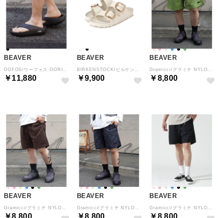
BEAVER
BEAVER
BEAVER
OOFOS/ウーフォス OORIGINAL+ ウーオリジナルプラス リカバリーサンダル ユニセックス （ブラック）
BIRKENSTOCK/ビルケンシュトック Arizona Big Buckle アリゾナ ビッグバックル EVA （オフホワイト3）
Gramicci/グラミチ NYLON PACKABLE G－SHORT ナイロンパッカブルGショーツ （ライトグリーン）
￥11,880
￥9,900
￥8,800
BEAVER
BEAVER
BEAVER
Gramicci/グラミチ NYLON PACKABLE G－SHORT ナイロンパッカブルGショーツ （ダークブラウン3）
Gramicci/グラミチ NYLON PACKABLE G－SHORT ナイロンパッカブルGショーツ （ネイビー）
Gramicci/グラミチ NYLON PACKABLE G－SHORT ナイロンパッカブルGショーツ （ブラック）
￥8,800
￥8,800
￥8,800