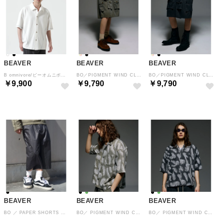
BEAVER
BEAVER
BEAVER
B omnivore/ビーオムニボー STITCH S/S SHIRT ステッチシャツ （ホワイト）
BO／PIGMENT WIND CLOTH W CARGO （ワイン5）
BO／PIGMENT WIND CLOTH W CARGO （ブラック）
￥9,900
￥9,790
￥9,790
BEAVER
BEAVER
BEAVER
BO ／ PAPER SHORTS （ブラック）
BO／ PIGMENT WIND CLOTH SHIRT （オリーブ）
BO／ PIGMENT WIND CLOTH SHIRT （ブラック）