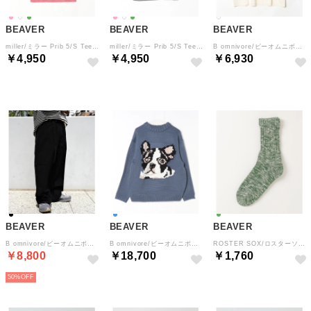
BEAVER
BEAVER
BEAVER
miller/ミラー Prib 5/S Tee （ダークピンク4）
miller/ミラー Prib 5/S Tee （ライム4）
B omnivore/ビーオムニボー 天竺ピグメント ワンポイント フラワー刺繍 S/S TEE （アイボリー2）
￥4,950
￥4,950
￥6,930
BEAVER
BEAVER
BEAVER
B omnivore/ビーオムニボー RIPSTOP BELT PANTS リップストップベルトパンツ （ブラック）
B omnivore/ビーオムニボー DOG KNIT （ブルー）
ROSTER SOX/ロスターソックス B MIX SOCKS メンズ レディース （ライトグリーン）
￥8,800
￥18,700
￥1,760
50%