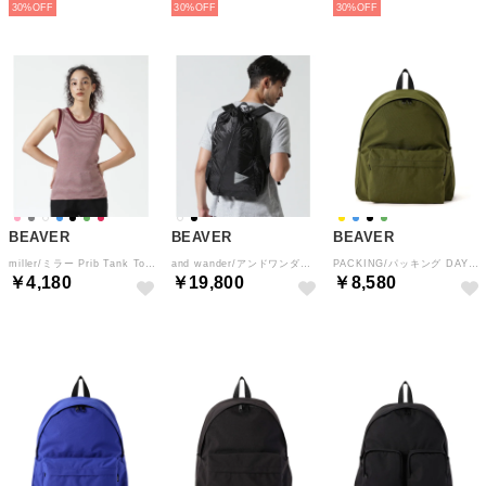
30%
30%
30%
BEAVER
BEAVER
BEAVER
miller/ミラー Prib Tank Top リブタンクトップ （アズキ4）
and wander/アンドワンダー sil daypack （ブラック）
PACKING/パッキング DAY PACK デイパック PA－063 （オリーブ）
￥4,180
￥19,800
￥8,580