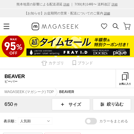
熊本地震の影響による配送遅延
｜ 7/30(木)14時〜 送料改訂
詳細
詳細
【お知らせ】お盆期間の営業・配送についてのご案内
詳細
カテゴリ
ブランド
BEAVER
ビーバー
お気に入り
MAGASEEK (マガシーク) TOP
BEAVER
650
絞り込む
サイズ
件
表示順 :
カラーをまとめる