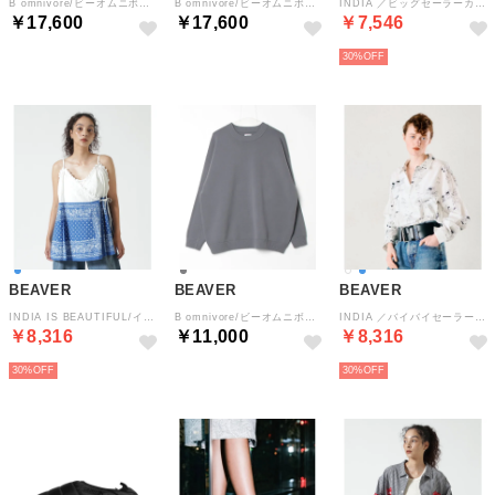
B omnivore/ビーオムニボー HANDSTITCH DENIM SHIRT 2 （ブルー）
B omnivore/ビーオムニボー HANDSTITCH DENIM SHIRT 2 （ブラック）
INDIA ／ビッグセーラーカラーブラウス （ホワイト）
￥17,600
￥17,600
￥7,546
30%
BEAVER
BEAVER
BEAVER
INDIA IS BEAUTIFUL/インディアイズビューティフル バンダナレイヤーオーバーキャミ （ブルー）
B omnivore/ビーオムニボー SIMPLE KNIT TOP （チャコール）
INDIA ／バイバイセーラーロングスリーブシャツ （ホワイト）
￥8,316
￥11,000
￥8,316
30%
30%