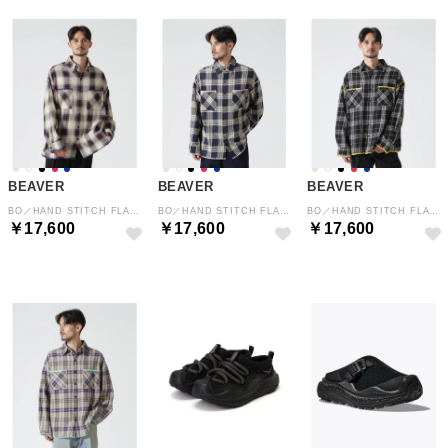
BEAVER
BEAVER
BEAVER
BO／HAND STITCH FLANNEL （ナチュラル4）
BO／HAND STITCH FLANNEL （ネイビー）
BO／HAND STITCH FLANNEL （ブラック）
￥17,600
￥17,600
￥17,600