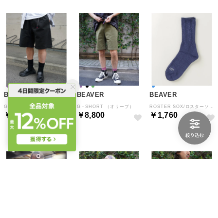
BEAVER
BEAVER
BEAVER
G－SHORT （ブラック）
G－SHORT （オリーブ）
ROSTER SOX/ロスターソックス B SOCKS メンズ レディース （ブルー）
￥8,800
￥8,800
￥1,760