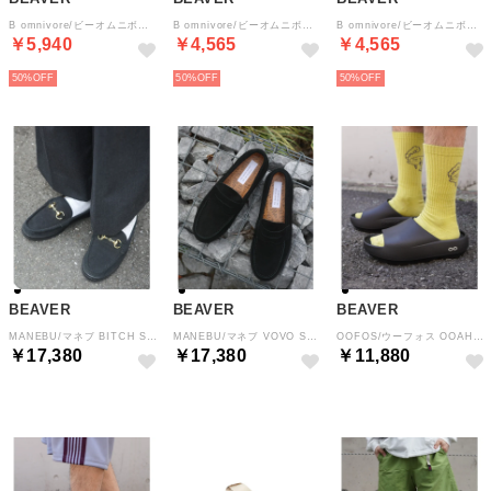
B omnivore/ビーオムニボー アサーメンポロシャツ WOMEN'S （ネイビー）
B omnivore/ビーオムニボー 天竺ボーダーワイドTEE WOMEN'S （グレー）
B omnivore/ビーオムニボー 天竺ボーダーワイドTEE WOMEN'S （ブルー）
￥5,940
￥4,565
￥4,565
50%
50%
50%
BEAVER
BEAVER
BEAVER
MANEBU/マネブ BITCH SLIPPER SUEDE ビットローファースリッパ スエード ユニセックス （ブラック）
MANEBU/マネブ VOVO SUEDE ローファー スエード メンズ （ブラック）
OOFOS/ウーフォス OOAHH+ ウーアープラス リカバリーサンダル ユニセックス （ブラック）
￥17,380
￥17,380
￥11,880