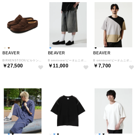
BEAVER
BEAVER
BEAVER
BIRKENSTOCK/ビルケンシュトック Naples Wrapped ネープルズ ラップ 1029710 （カフェ3）
B omnivore/ビーオムニボー TUCK DENIM SHORTS タックデニムショーツ （ブルー）
B omnivore/ビーオムニボー PANEL TEE パネル切り替えTEE （ブラック）
￥27,500
￥11,000
￥7,700