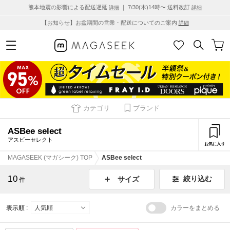
熊本地震の影響による配送遅延
｜ 7/30(木)14時〜 送料改訂
詳細
詳細
【お知らせ】お盆期間の営業・配送についてのご案内
詳細
カテゴリ
ブランド
ASBee select
アスビーセレクト
お気に入り
MAGASEEK (マガシーク) TOP
ASBee select
10
絞り込む
サイズ
件
表示順 :
カラーをまとめる