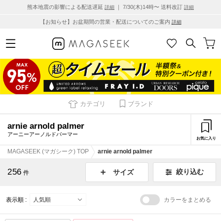
熊本地震の影響による配送遅延
｜ 7/30(木)14時〜 送料改訂
詳細
詳細
【お知らせ】お盆期間の営業・配送についてのご案内
詳細
カテゴリ
ブランド
arnie arnold palmer
アーニーアーノルドパーマー
お気に入り
MAGASEEK (マガシーク) TOP
arnie arnold palmer
256
絞り込む
サイズ
件
表示順 :
カラーをまとめる