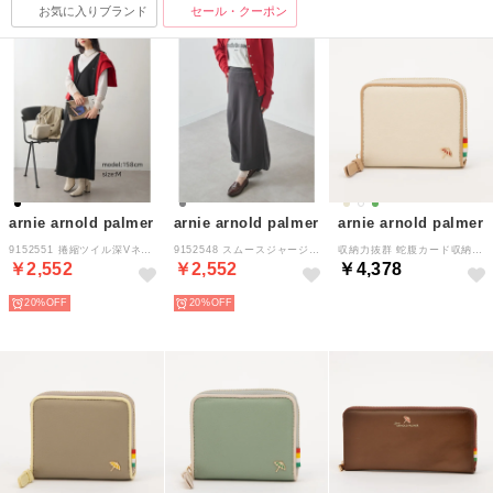
お気に入りブランド
セール・クーポン
arnie arnold palmer
arnie arnold palmer
arnie arnold palmer
9152551 捲縮ツイル深Vネックジャンスカ （ブラック）
9152548 スムースジャージサイドラインロングスカート （チャコールグレー）
収納力抜群 蛇腹カード収納財布 （アイボリー）
￥2,552
￥2,552
￥4,378
20%
20%