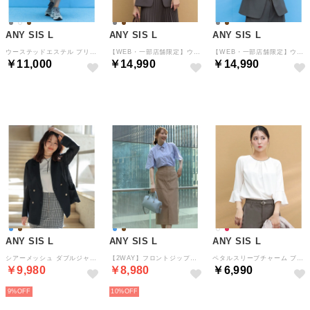
ANY SIS L
ANY SIS L
ANY SIS L
ウーステッドエステル プリーツスカート （チャコール）
【WEB・一部店舗限定】ウーステッドエステル カラーレスジャケット （モカグレー）
【WEB・一部店舗限定】ウーステッドエステル カラーレスジャケット （チャコール）
￥11,000
￥14,990
￥14,990
NEW
NEW
NEW
ANY SIS L
ANY SIS L
ANY SIS L
シアーメッシュ ダブルジャケット （ネイビー）
【2WAY】フロントジップタイト スカート （モカ）
ペタルスリーブチャーム ブラウス （アイボリー）
￥9,980
￥8,980
￥6,990
9%
10%