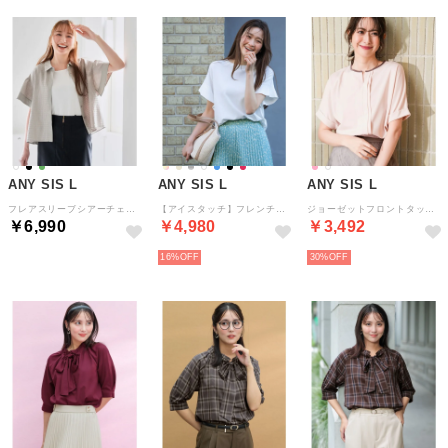
ANY SIS L
ANY SIS L
ANY SIS L
フレアスリーブシアーチェック ブラウス （カーキ）
【アイスタッチ】フレンチスリーブ ニット （オフ）
ジョーゼットフロントタック プルオーバー （ピンク×モカ）
￥6,990
￥4,980
￥3,492
16%
30%