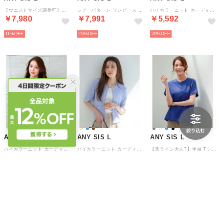
【ウエストサイズ調整可】アーバンクールタッチ パンツ （ブラック）
シアーパターン ワンピース （ベージュ花柄）
バイカラーニット カーディガン （モカ×オフ）
￥7,980
￥7,991
￥5,592
11%
20%
20%
ANY SIS L
ANY SIS L
ANY SIS L
バイカラーニット カーディガン （ネイビー×オフ）
バイカラーニット カーディガン （ライトブルー×オフ）
【美ライン大人T】半袖 Tシャツ （ブルー）
￥5,592
￥5,592
￥2,792
20%
20%
30%