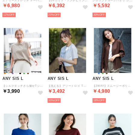
エアリーストレッチ テーパードパンツ （シャンブレーブラック）
【UVカット・アンチピリング・洗える】ウーステッドエステル テーパード パンツ （ネイビー）
クロップドヨークハオリ シャツ （ラベンダーストライプ）
￥6,980
￥6,392
￥5,592
12%
20%
30%
ANY SIS L
ANY SIS L
ANY SIS L
【シルクタッチさら魅せTシャツ】後ろコクーン プルオーバー （ライトベージュ×ブラウン）
【洗える】アソートロゴ Tシャツ （ロゴオフ）
【2WAY】スムージーポリエステル フリルネック ブラウス （ブラウン）
￥3,990
￥3,492
￥4,980
30%
16%