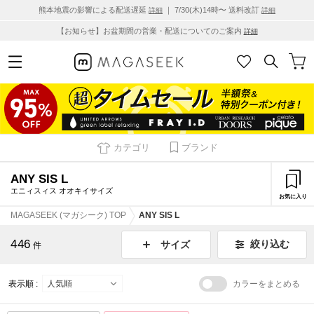
熊本地震の影響による配送遅延
｜ 7/30(木)14時〜 送料改訂
詳細
詳細
【お知らせ】お盆期間の営業・配送についてのご案内
詳細
カテゴリ
ブランド
ANY SIS L
エニィスィス オオキイサイズ
お気に入り
MAGASEEK (マガシーク) TOP
ANY SIS L
446
絞り込む
サイズ
件
表示順 :
カラーをまとめる