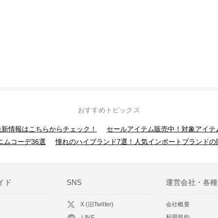
おすすめトピックス
】最新情報はこちらからチェック！
セールアイテム販売中！対象アイテ
ニムコーデ36選
憧れのハイブランド7選！人気インポートブランドの
イド
SNS
運営会社・各種
X (旧Twitter)
会社概要
利用規約
LINE