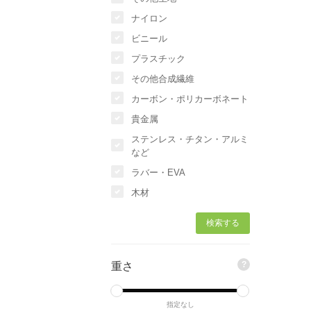
ナイロン
ビニール
プラスチック
その他合成繊維
カーボン・ポリカーボネート
貴金属
ステンレス・チタン・アルミ
など
ラバー・EVA
木材
?
重さ
指定なし