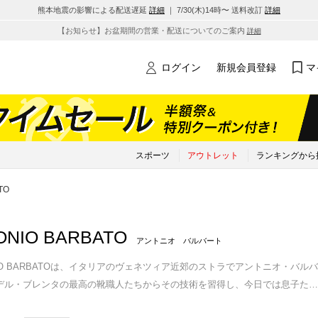
熊本地震の影響による配送遅延
詳細
｜ 7/30(木)14時〜 送料改訂
詳細
【お知らせ】お盆期間の営業・配送についてのご案内
詳細
ログイン
新規会員登録
マ
スポーツ
アウトレット
ランキングから
TO
ONIO BARBATO
アントニオ バルバート
ONIO BARBATOは、イタリアのヴェネツィア近郊のストラでアントニオ・
デル・ブレンタの最高の靴職人たちからその技術を習得し、今日では息子た
…