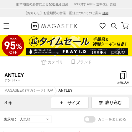
熊本地震の影響による配送遅延
｜ 7/30(木)14時〜 送料改訂
詳細
詳細
【お知らせ】お盆期間の営業・配送についてのご案内
詳細
カテゴリ
ブランド
ANTLEY
アントレー
お気に入り
MAGASEEK (マガシーク) TOP
ANTLEY
3
絞り込む
サイズ
件
表示順 :
カラーをまとめる